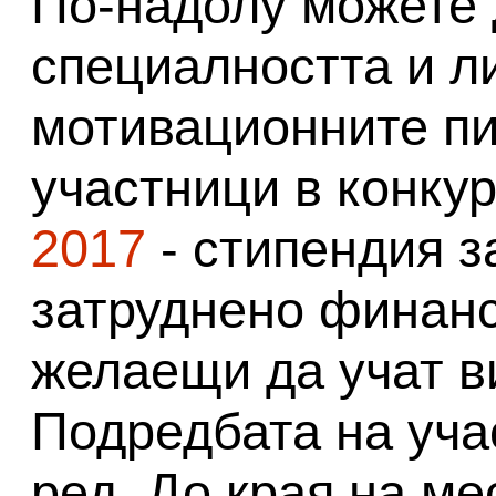
По-надолу можете 
специалността и л
мотивационните пи
участници в конку
2017
- стипендия з
затруднено финан
желаещи да учат в
Подредбата на уча
ред. До края на м