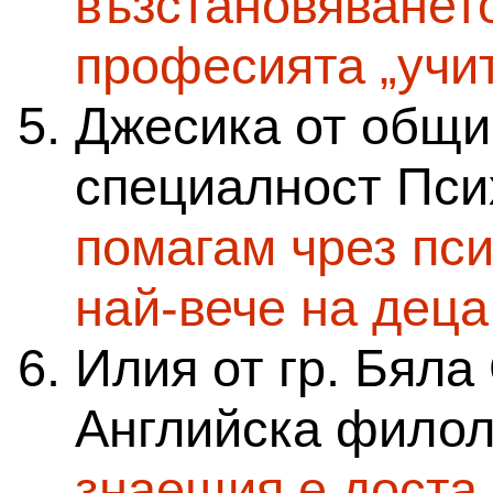
възстановяването
професията „учи
Джесика от общи
специалност Пси
помагам чрез пси
най-вече на деца
Илия от гр. Бяла
Английска филол
знаещия е доста