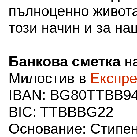
пълноценно живота
този начин и за н
Банкова сметка
на
Милостив в
Експре
IBAN: BG80TTBB9
BIC: TTBBBG22
Основание: Стипе