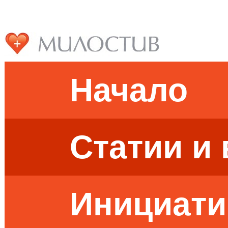
Начало
Статии и
Инициати