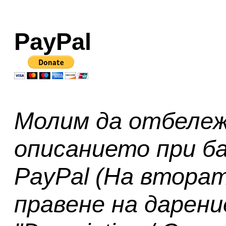
PayPal
Молим да отбележ
описанието при ба
PayPal (На втора
правене на дарени