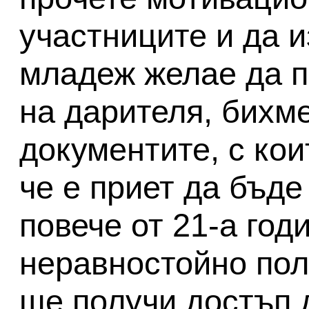
участниците и да и
младеж желае да п
на дарителя, бихм
документите, с ко
че е приет да бъде 
повече от 21-а годи
неравностойно по
ще получи достъп 