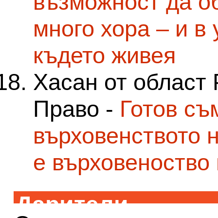
възможност да о
много хора – и в
където живея
Хасан от област 
Право -
Готов съ
върховенството н
е върховеноство
Дарители