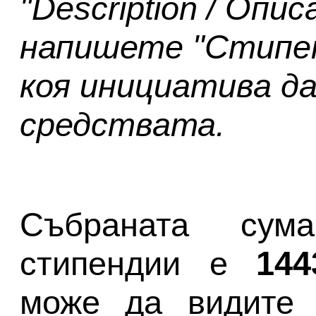
"Description / Опи
напишете "Стипенд
коя инициатива д
средствата.
Събраната су
стипендии е
144
може да видите 