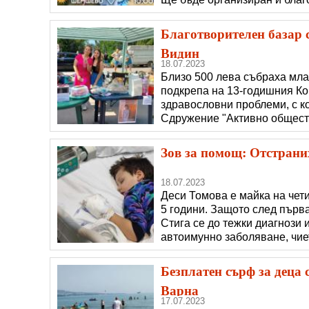
сувенири, бижута, картини, 
Всички средства от продажб
Благотворителен базар с
Видин
18.07.2023
Близо 500 лева събраха мла
подкрепа на 13-годишния Ко
здравословни проблеми, с ко
Сдружение "Активно обществ
15 юли на съботния пазар д
успешно, коментира за Рад
Зов за помощ: Отстрани
18.07.2023
Деси Томова e майка на чети
5 години. Защото след първа
Стига се до тежки диагнози 
автоимунно заболяване, чие
лечение на Джони, Деси Томо
затънало в дългове. Сега р
Безплатен сърф за деца 
Варна
17.07.2023