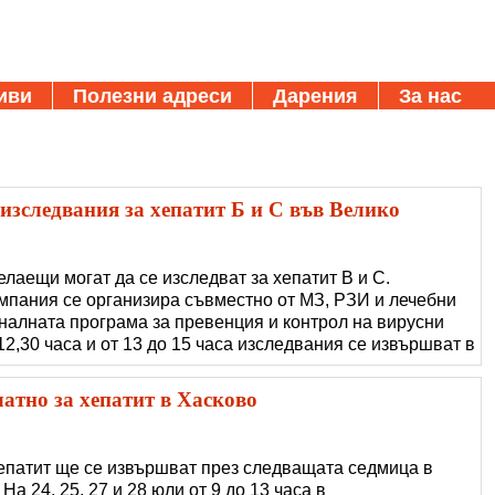
иви
Полезни адреси
Дарения
За нас
изследвания за хепатит Б и С във Велико
елаещи могат да се изследват за хепатит В и С.
мпания се организира съвместно от МЗ, РЗИ и лечебни
оналната програма за превенция и контрол на вирусни
12,30 часа и от 13 до 15 часа изследвания се извършват в
 сградата на РЗИ – Велико Търново.
латно за хепатит в Хасково
епатит ще се извършват през следващата седмица в
а 24, 25, 27 и 28 юли от 9 до 13 часа в