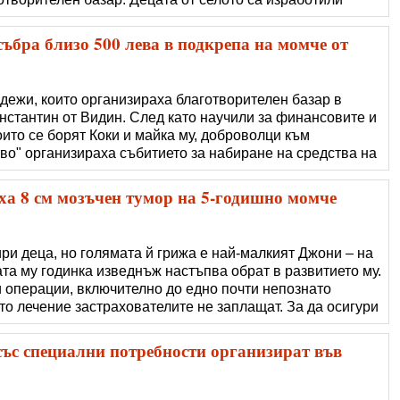
ще приготвят вкусни палачинки и прохладна лимонада.
ите ще бъдат в подкрепа на р�
ъбра близо 500 лева в подкрепа на момче от
дежи, които организираха благотворителен базар в
нстантин от Видин. След като научили за финансовите и
ито се борят Коки и майка му, доброволци към
о" организираха събитието за набиране на средства на
о стадион "Георги Бенковски". Инициативата е преминала
ио ВИДИН секретарят на сдруж�
ха 8 см мозъчен тумор на 5-годишно момче
ри деца, но голямата й грижа е най-малкият Джони – на
та му годинка изведнъж настъпва обрат в развитието му.
и операции, включително до едно почти непознато
то лечение застрахователите не заплащат. За да осигури
ва е продала всичките си имоти, а семейството й е
одителите на Джон�
със специални потребности организират във