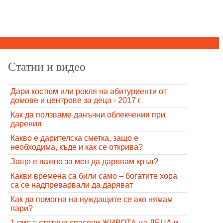
Статии и видео
Дари костюм или рокля на абитуриенти от
домове и центрове за деца - 2017 г
Как да ползваме данъчни облекчения при
дарения
Какво е дарителска сметка, защо е
необходима, къде и как се открива?
Защо е важно за мен да дарявам кръв?
Какви времена са били само – богатите хора
са се надпреварвали да даряват
Как да помогна на нуждащите се ако нямам
пари?
1 смс = стотици спасени ЖИВОТА на ДЕЦА и