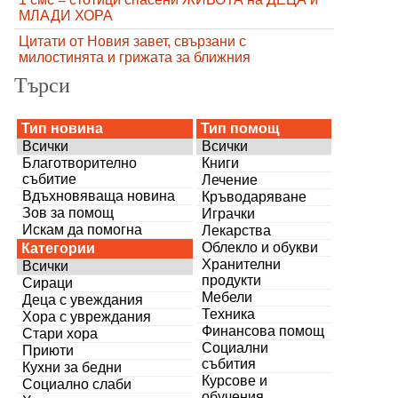
МЛАДИ ХОРА
Цитати от Новия завет, свързани с
милостинята и грижата за ближния
Търси
Тип новина
Тип помощ
Всички
Всички
Благотворително
Книги
събитие
Лечение
Вдъхновяваща новина
Кръводаряване
Зов за помощ
Играчки
Искам да помогна
Лекарства
Облекло и обукви
Категории
Хранителни
Всички
продукти
Сираци
Мебели
Деца с увеждания
Техника
Хора с увреждания
Финансова помощ
Стари хора
Социални
Приюти
събития
Кухни за бедни
Курсове и
Социално слаби
обучения