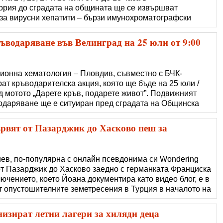
ория до сградата на общината ще се извършват
 за вирусни хепатити – бързи имунохроматографски
ове. На 26 юли от 9 до 13 ч. в мобилен кабинет на
 ще се извършва безплатно изследване за вирусни
ъводаряване във Велинград на 25 юли от 9:00
ионна хематология – Пловдив, съвместно с БЧК-
ат кръводарителска акция, която ще бъде на 25 юли /
д мотото „Дарете кръв, подарете живот”. Подвижният
одаряване ще е ситуиран пред сградата на Общинска
:30 часа. Целта на безвъзмездното и доброволно
остави на лечебните заведения кръв
рвят от Пазарджик до Хасково пеш за
ев, по-популярна с онлайн псевдонима си Wondering
от Пазарджик до Хасково заедно с германката Франциска
ючението, което Йоана документира като видео блог, е в
т опустошителните земетресения в Турция в началото на
едяващо цялото пътуване:
atch?v=Mu6YHOvAg0w Походът на бълга
изират летни лагери за хиляди деца