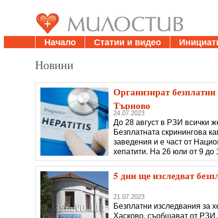
Начало
Статии и видео
Инициат
Новини
Организират безплатни 
Търново
24.07.2023
До 28 август в РЗИ всички ж
Безплатната скринингова ка
заведения и е част от Наци
хепатити. На 26 юли от 9 до 
кабинет 504 на петия етаж в
5 дни ще изследват безп
21.07.2023
Безплатни изследвания за х
Хасково, съобщават от РЗИ. Н