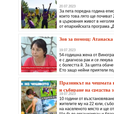
20.07.2023
За пета поредна година епис
които това лято ще почиват 
в църковния живот в неголям
от епархийската програма „Д
Игнатий. Лагерите са някол
деца, чиито семейства няма
Зов за помощ: Атанаска 
19.07.2023
54-годишна жена от Виногра
е с диагноза рак и се лекува
с болестта й. За целта обач
Ето защо нейни приятели по
историята на Атанаска и раз
54-годишната Атанаска Ген
Празникът на чешмата в
и събиране на средства 
19.07.2023
10 години от възстановяван
жителите му на 22 юли, събо
на населеното място и ще о
Ще бъде организиран и благ