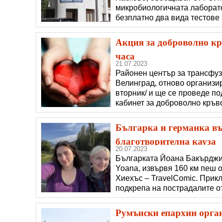
микробиологичната лаборат
безплатно два вида тестове
тестове и имуноензимни тест
площад „Свобода“ в Хасково
Акция за доброволно кр
хепа�
часа
21.07.2023
Районен център за трансфуз
Велинград, отново организир
вторник/ и ще се проведе по
кабинет за доброволно кръв
администрация от 9:00 до 12
кръводаряване е да се пред
Българка и германка въ
благотворителна кауза
20.07.2023
Българката Йоана Бакърджи
Yoana, извървя 160 км пеш 
Хиехъс – TravelComic. Прикл
подкрепа на пострадалите о
2022 година. Видеото просл
https://www.youtube.com/w
Румънски епархии орган