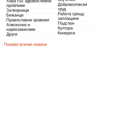
Хора със здравословни
Доброволчески
проблеми
труд
Затворници
Работа срещу
Бежанци
заплащане
Православни храмове
Подслон
Алкохолно и
Култура
наркозависими
Конкурси
Други
Покажи всички новини