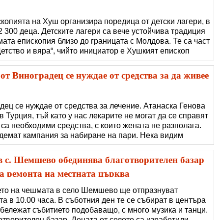
копията на Хуш организира поредица от детски лагери, в
2 300 деца. Детските лагери са вече устойчива традиция
ата епископия близо до границата с Молдова. Те са част
етство и вяра“, чийто инициатор е Хушкият епископ
кодневни, провеждат се на различни места и привличат
т възможно
от Виноградец се нуждае от средства за да живее
дец се нуждае от средства за лечение. Атанаска Генова
 в Турция, тъй като у нас лекарите не могат да се справят
е са необходими средства, с които жената не разполага.
демат кампания за набиране на пари. Нека видим
берем как да й помогнем. През 2021 година животът на
ова се преобръща, к�
 с. Шемшево обединява благотворителен базар
за ремонта на местната църква
ето на чешмата в село Шемшево ще отпразнуват
та в 10.00 часа. В съботния ден те се събират в центъра
тбележат събитието подобаващо, с много музика и танци.
отворителен базар. Децата от селото са изработили