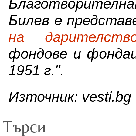
Благотворителна
Билев
е предста
на дарителств
фондове и фондац
1951 г."
.
Източник: vesti.bg
Търси