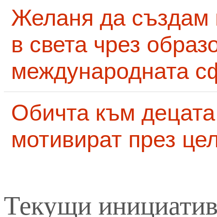
Желаня да създам
в света чрез образ
международната с
Обичта към децата
мотивират през це
Текущи инициати