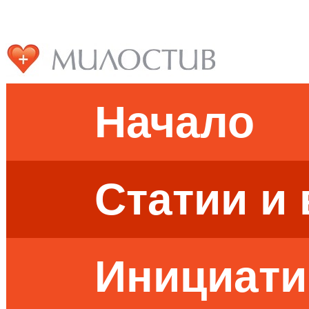
Начало
Статии и
Инициати