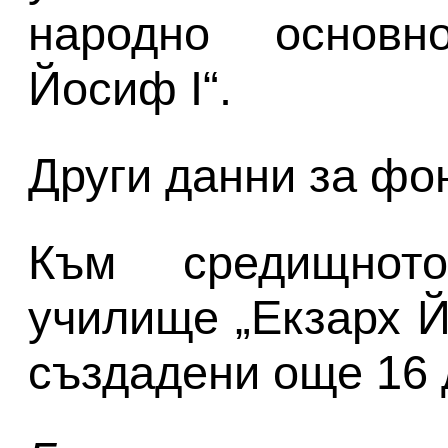
народно основн
Йосиф І“.
Други данни за фо
Към средищнот
училище „Екзарх Й
създадени още 16 