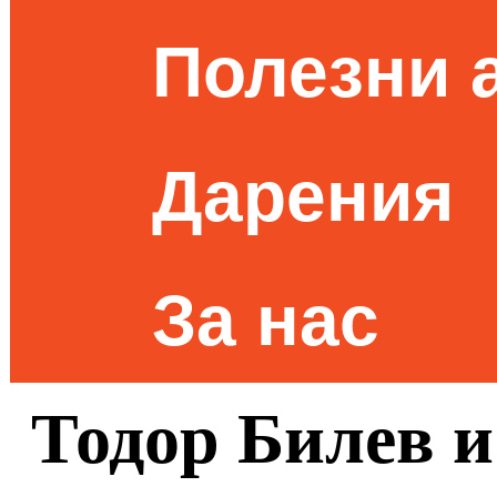
Полезни 
Дарения
За нас
Тодор Билев и