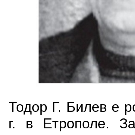
Тодор Г. Билев е 
г. в Етрополе. З