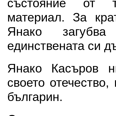
състояние от 
материал. За кра
Янако загубв
единствената си д
Янако Касъров н
своето отечество,
българин.