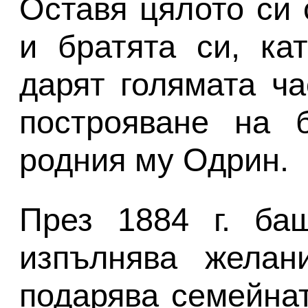
Оставя цялото си 
и братята си, ка
дарят голямата ча
построяване на 
родния му Одрин.
През 1884 г. ба
изпълнява желан
подарява семейнат