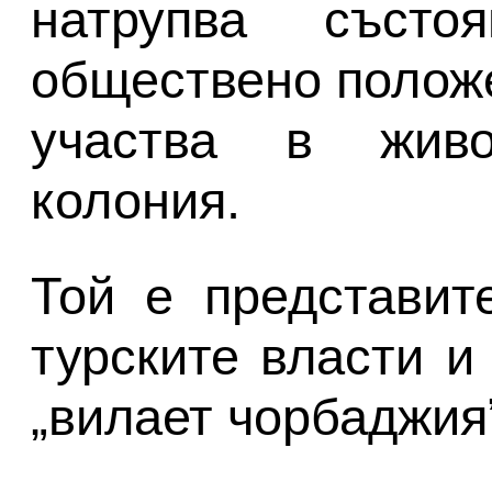
натрупва състо
обществено положе
участва в живо
колония.
Той е представит
турските власти и
„вилает чорбаджия