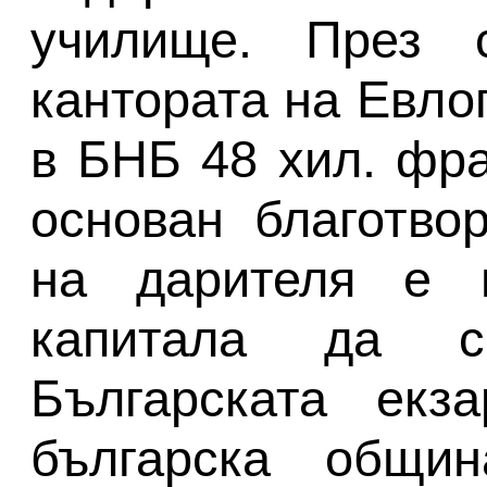
училище. През 
кантората на Евло
в БНБ 48 хил. фра
основан благотво
на дарителя е 
капитала да с
Българската екз
българска общ