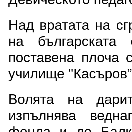
Над вратата на сг
на българската
поставена плоча с
училище "Касъров”
Волята на дари
изпълнява ведна
фонда и до Балка