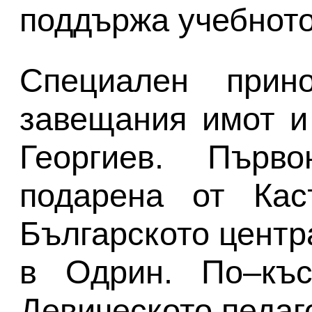
поддържа учебното
Специален прин
завещания имот 
Георгиев
.
Първон
подарена от Кас
Българското центр
в Одрин. По–къ
Девическото педаг