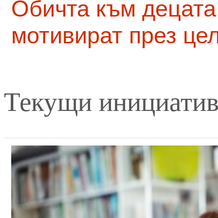
Обичта към децата
мотивират през це
Текущи инициати