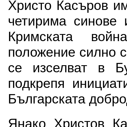
Христо Касъров им
четирима синове 
Кримската войн
положение силно с
се изселват в Б
подкрепя инициат
Българската добро
Янако Христов Ка