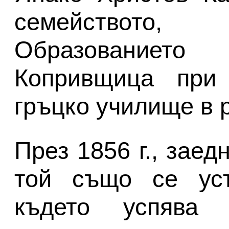
семейството,
Образованиет
Копривщица при
гръцко училище в 
През 1856 г., заед
той също се уст
където успява