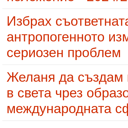
Избрах съответнат
антропогенното из
сериозен проблем
Желаня да създам
в света чрез образ
международната с