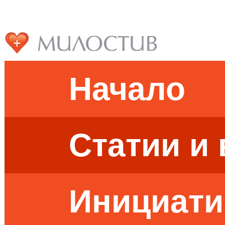
Начало
Статии и
Инициати