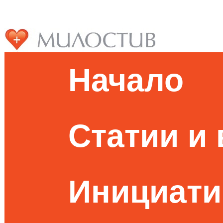
Начало
Статии и
Инициати