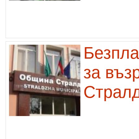
Безпла
за въз
Страл