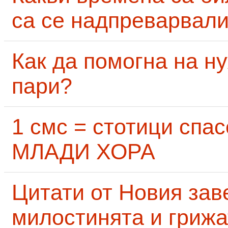
са се надпреварвали
Как да помогна на н
пари?
1 смс = стотици сп
МЛАДИ ХОРА
Цитати от Новия заве
милостинята и грижа