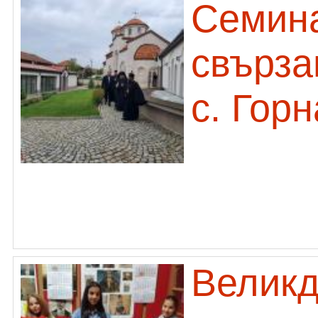
Семин
свърза
с. Гор
Великд