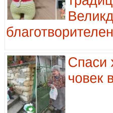
традиц
Великд
благотворителен
Спаси 
човек 