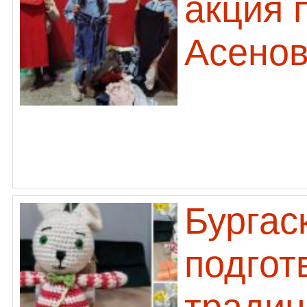
акция 
Асено
Бургас
подгот