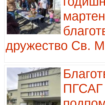
годишн
мартен
благот
дружество Св. 
Благот
ПГСАГ 
подпом