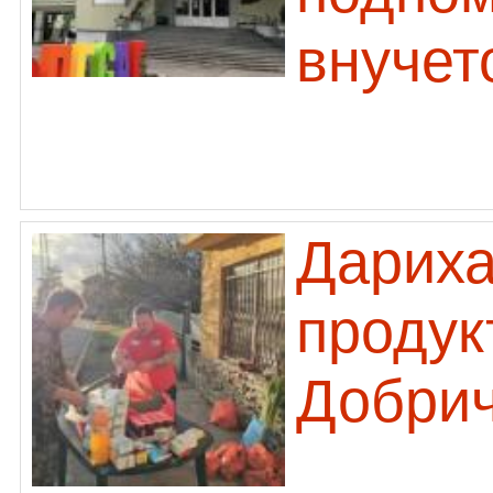
внучет
Дариха
продук
Добри