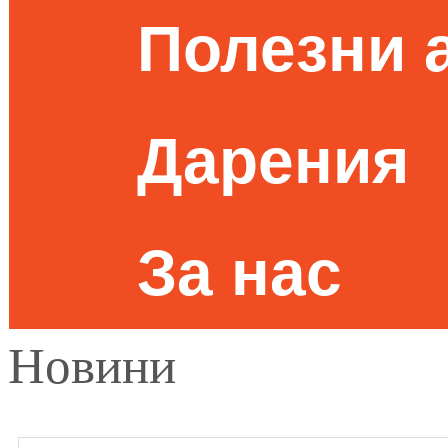
Полезни 
Дарения
За нас
Новини