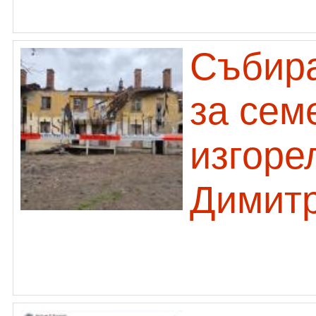
Събира
за сем
изгоре
Димит