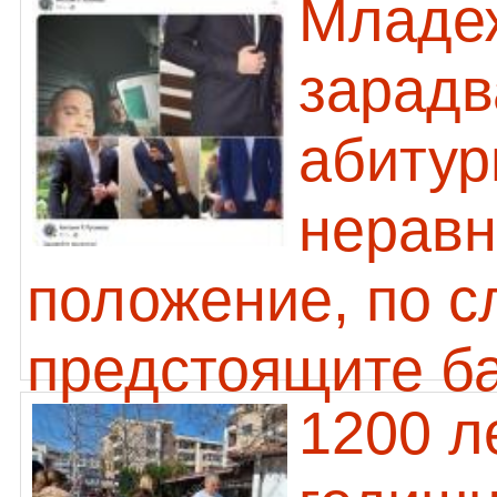
Младеж
зарадв
абитур
неравн
положение, по с
предстоящите б
1200 л