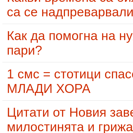
са се надпреварвали
Как да помогна на н
пари?
1 смс = стотици сп
МЛАДИ ХОРА
Цитати от Новия заве
милостинята и грижа