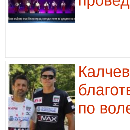
провед
Калчев
благот
по вол