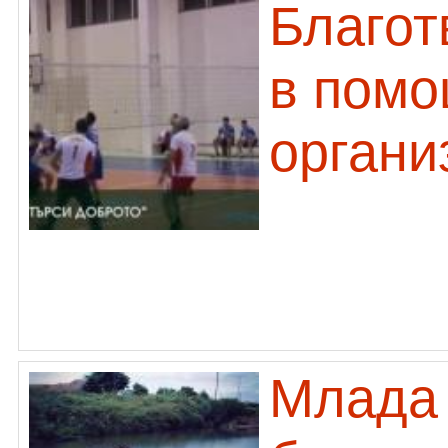
Благот
в помо
органи
Млада 