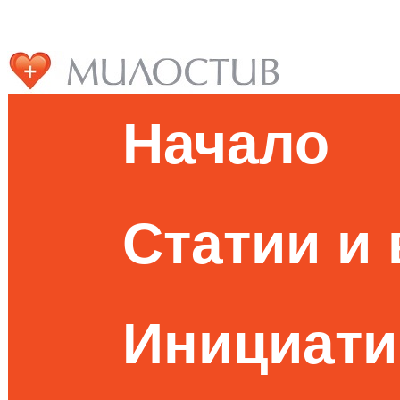
Начало
Статии и
Инициати