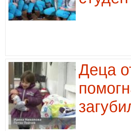
Деца о
помогн
загуби