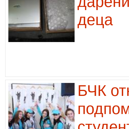
дарени
деца
БЧК от
подпом
студен