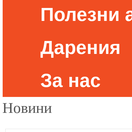
Полезни 
Дарения
За нас
Новини