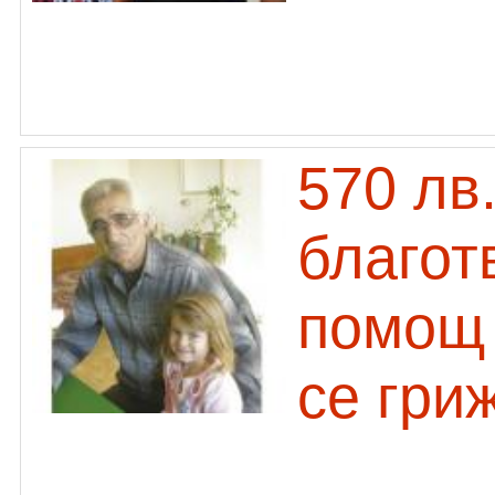
570 лв
благот
помощ 
се гри