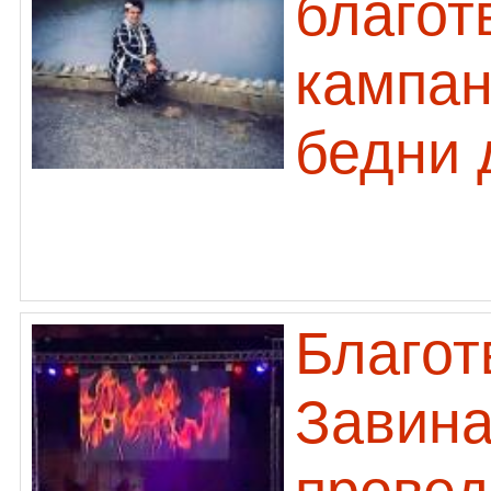
благот
кампан
бедни 
Благот
Завина