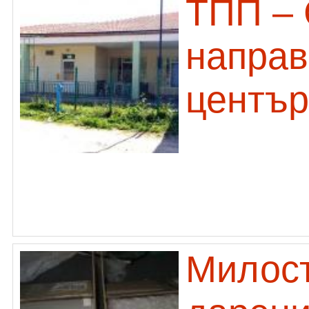
ТПП – 
направ
център
Милост