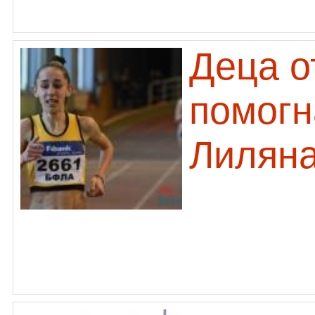
Деца о
помогн
Лиляна