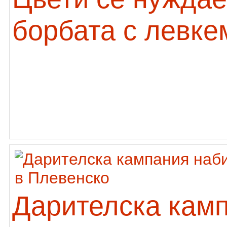
борбата с левке
Дарителска кам