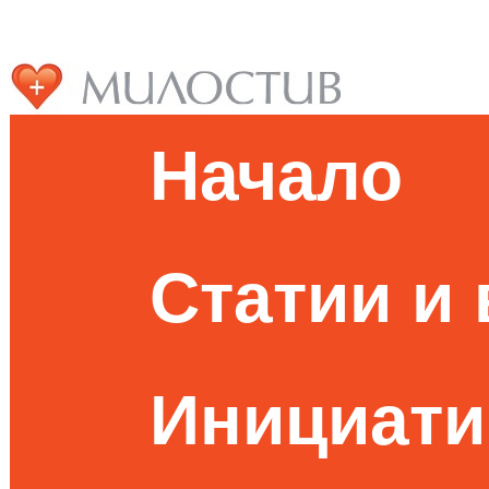
Начало
Статии и
Инициати