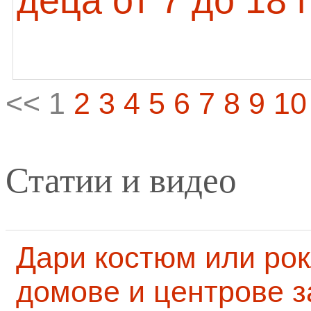
деца от 7 до 18
<< 1
2
3
4
5
6
7
8
9
10
Статии и видео
Дари костюм или рок
домове и центрове за