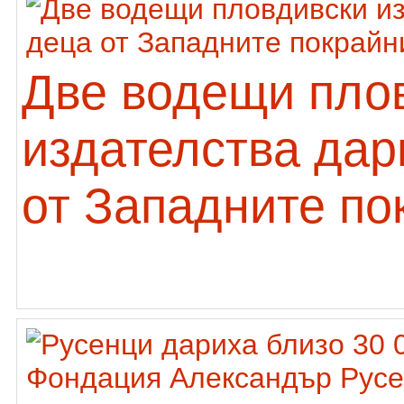
Две водещи пло
издателства дар
от Западните по