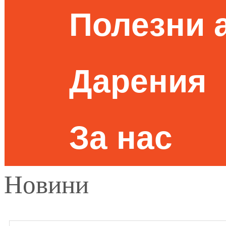
Полезни 
Дарения
За нас
Новини