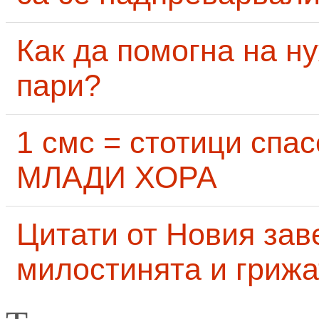
Как да помогна на н
пари?
1 смс = стотици сп
МЛАДИ ХОРА
Цитати от Новия заве
милостинята и грижа