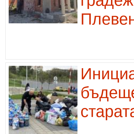
градеж
Плеве
Инициа
бъдеще
старат