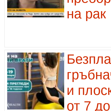
на рак
Безпла
гръбна
и плос
от 7 д