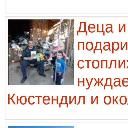
Деца и
подари
стопли
нуждае
Кюстендил и око