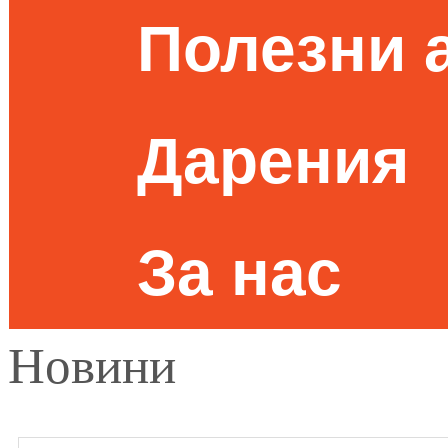
Полезни 
Дарения
За нас
Новини