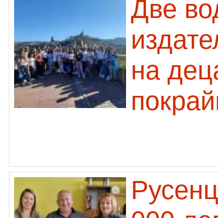
Две во
издате
на дец
покрай
Русенц