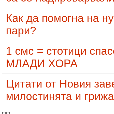
Как да помогна на н
пари?
1 смс = стотици сп
МЛАДИ ХОРА
Цитати от Новия заве
милостинята и грижа