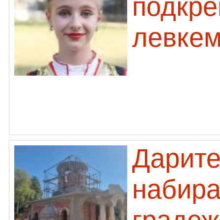
подкре
левкем
Дарите
набира