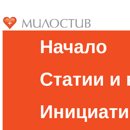
Начало
Статии и
Инициати