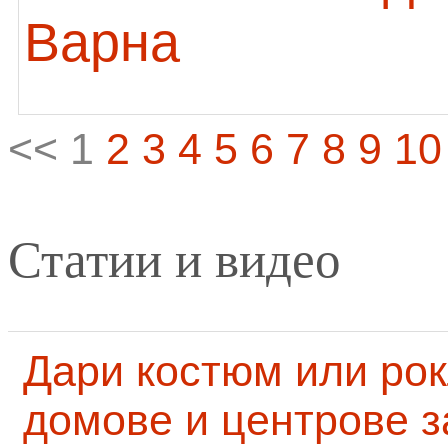
Варна
<< 1
2
3
4
5
6
7
8
9
10
Статии и видео
Дари костюм или рок
домове и центрове за