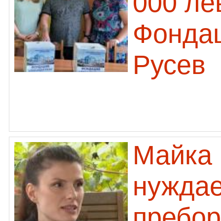
000 ле
Фонда
Русев
Майка 
нуждае
пребор