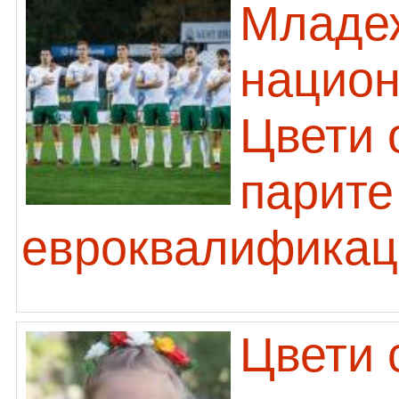
Младе
национ
Цвети 
парите
евроквалификац
Цвети 