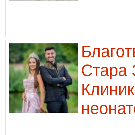
Благот
Стара 
Клиник
неонат