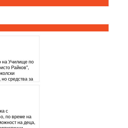
о на Училище по
исто Райков”,
околски
, но средства за
ка с
во, по време на
можност на деца,