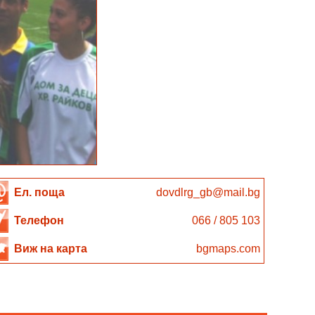
Ел. поща
dovdlrg_gb@mail.bg
Телефон
066 / 805 103
Виж на карта
bgmaps.com