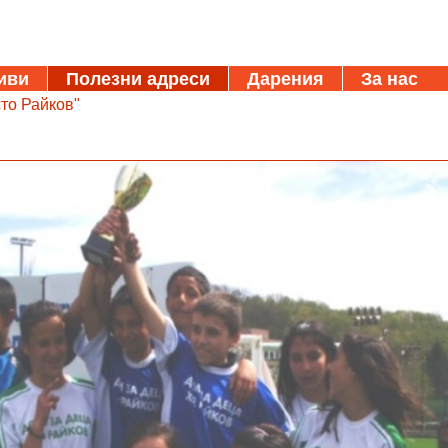
иви
Полезни адреси
Дарения
За нас
то Райков"