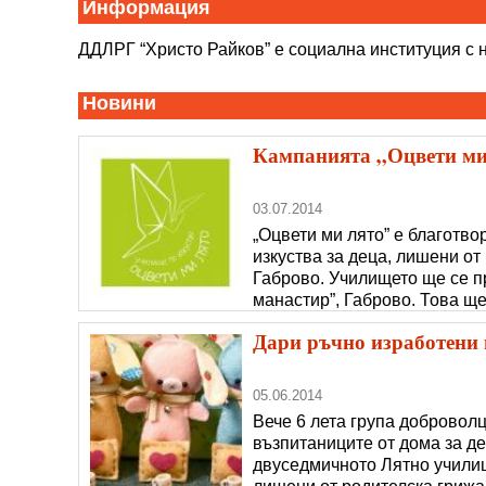
Информация
ДДЛРГ “Христо Райков” е социална институция с н
Новини
Кампанията „Оцвети ми 
03.07.2014
„Оцвети ми лято” е благотв
изкуства за деца, лишени от
Габрово. Училището ще се пр
манастир”, Габрово. Това ще
тазгодишната инициативата
Дари ръчно изработени 
05.06.2014
Вече 6 лета група доброволц
възпитаниците от дома за де
двуседмичното Лятно училищ