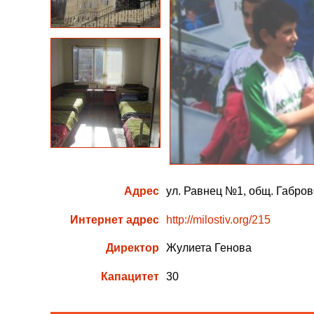
Адрес
ул. Равнец №1, общ. Габрово,
Интернет адрес
http://milostiv.org/215
Директор
Жулиета Генова
Капацитет
30