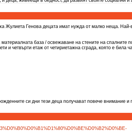
 и деца, живеещи в бедност, да развият своите социални и
олклора, културното и религио�
жа Жулиета Генова децата имат нужда от малко неща. Най-ва
 материалната база / освежаване на стените на спалните п
и и четвърти етаж от четириетажна сграда, която е била ча
рожденните си дни тези деца получават повече внимание и 
t/%D0%B3%D0%B0%D0%B1%D1%80%D0%BE%D0%B2%D0%BE-