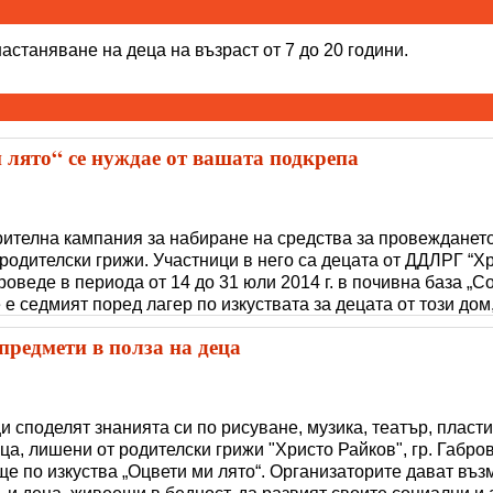
астаняване на деца на възраст от 7 до 20 години.
лято“ се нуждае от вашата подкрепа
орителна кампания за набиране на средства за провежданет
 родителски грижи. Участници в него са децата от ДДЛРГ “Хр
оведе в периода от 14 до 31 юли 2014 г. в почивна база „С
 е седмият поред лагер по изкуствата за децата от този дом
 в�
предмети в полза на деца
и споделят знанията си по рисуване, музика, театър, пласти
ца, лишени от родителски грижи "Христо Райков", гр. Габро
е по изкуства „Оцвети ми лято“. Организаторите дават въз