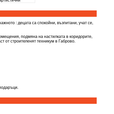
 артистични
жното : децата са спокойни, възпитани, учат се,
омещения, подмяна на настилката в коридорите,
ст от строителенят техникум в Габрово.
подаръци.