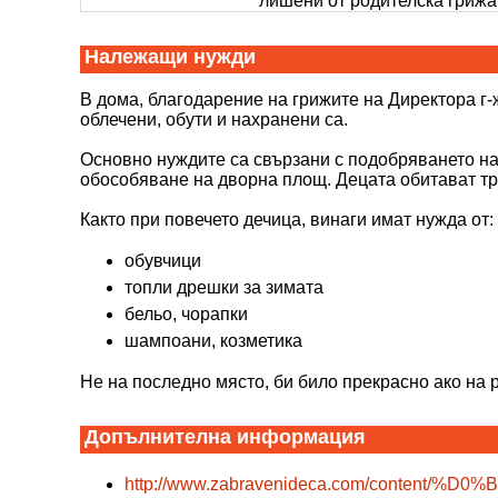
лишени от родителска грижа,
умения, да се запознаят с ф
Належащи нужди
В домa, благодарение на грижите на Директора г-
облечени, обути и нахранени са.
Основно нуждите са свързани с подобряването на
обособяване на дворна площ. Децата обитават трет
Както при повечето дечица, винаги имат нужда от:
обувчици
топли дрешки за зимата
бельо, чорапки
шампоани, козметика
Не на последно място, би било прекрасно ако на 
Допълнителна информация
http://www.zabravenideca.com/conten