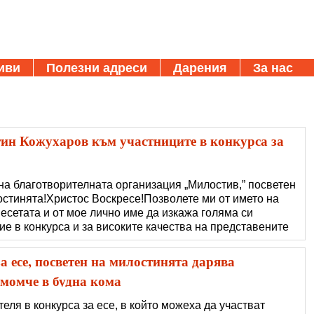
иви
Полезни адреси
Дарения
За нас
ин Кожухаров към участниците в конкурса за
на благотворителната организация „Милостив,” посветен
остинята!Христос Воскресе!Позволете ми от името на
есетата и от мое лично име да изкажа голяма си
ие в конкурса и за високите качества на представените
 те да бъдат наградени и така тези награди да допринесат
а есе, посветен на милостинята дарява
 момче в будна кома
ля в конкурса за есе, в който можеха да участват