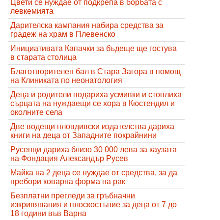
Цвети се нуждае от подкрепа в борбата с
левкемията
Дарителска кампания набира средства за
градеж на храм в Плевенско
Инициативата Капачки за бъдеще ще гостува
в старата столица
Благотворителен бал в Стара Загора в помощ
на Клиниката по неонатология
Деца и родители подариха усмивки и стоплиха
сърцата на нуждаещи се хора в Кюстендил и
околните села
Две водещи пловдивски издателства дариха
книги на деца от Западните покрайнини
Русенци дариха близо 30 000 лева за каузата
на Фондация Александър Русев
Майка на 2 деца се нуждае от средства, за да
пребори коварна форма на рак
Безплатни прегледи за гръбначни
изкривявания и плоскостъпие за деца от 7 до
18 години във Варна