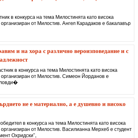
стник в конкурса на тема Милостинята като висока
 организиран от Милостив. Ангел Карадаков e бакалавър
авим и на хора с различно вероизповедание и с
надлежност
стник в конкурса на тема Милостинята като висока
, организиран от Милостив. Симеон Йорданов e
Пловди�
рдието не е материално, а е душевно и високо
обедител в конкурса на тема Милостинята като висока
, организиран от Милостив. Василианна Мерхеб е студент
мент Охридски",