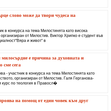
рце слово може да твори чудеса на
ник в конкурса на тема Милостинята като висока
 организиран от Милостив. Виктор Хрипко е студент във
циалност“Вяра и живот“ в
и милосърдие е причина за духовната и
о сме сега
ва - участник в конкурса на тема Милостинята като
ството, организиран от Милостив. Галя Герганова-
и курс по теология в Правосл�
проява на помощ от един човек към друг