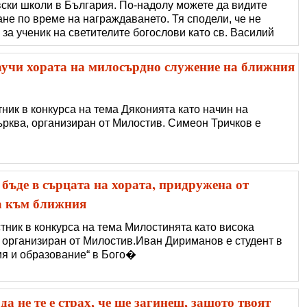
вски школи в България. По-надолу можете да видите
ане по време на награждаването. Тя сподели, че не
 за ученик на светителите богослови като св. Василий
 си от това, че в лицето на всички семинаристи и б�
учи хората на милосърдно служение на ближния
тник в конкурса на тема Дяконията като начин на
рква, организиран от Милостив. Симеон Тричков e
бъде в сърцата на хората, придружена от
а към ближния
тник в конкурса на тема Милостинята като висока
, организиран от Милостив.Иван Дириманов е студент в
ия и образование“ в Бого�
а не те е страх, че ще загинеш, защото твоят