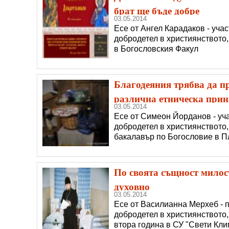
брат ще бъде добре
03.05.2014
Есе от Ангел Карадаков - уча
добродетел в християнството,
в Богословския Факул
Благодеяния трябва да пр
различна етническа при
03.05.2014
Есе от Симеон Йорданов - уча
добродетел в християнството
бакалавър по Богословие в 
По своята същност милосъ
духовно
03.05.2014
Есе от Василианна Мерхеб - п
добродетел в християнството
втора година в СУ "Свети Кли