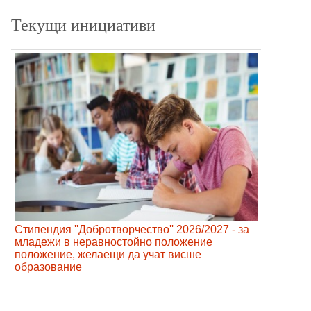
Текущи инициативи
Стипендия ''Добротворчество'' 2026/2027 - за
младежи в неравностойно положение
положение, желаещи да учат висше
образование