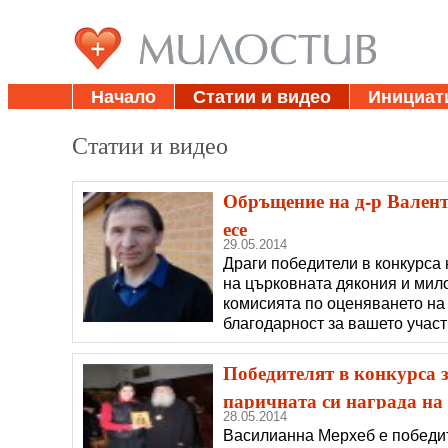
Начало
Статии и видео
Инициат
Статии и видео
Обръщение на д-р Валент
есе
29.05.2014
Драги победители в конкурса 
на църковната дякония и мил
комисията по оценяването на 
благодарност за вашето участ
от вас есета, които позволиха
поне малко за труда ви
Победителят в конкурса з
паричната си награда на
28.05.2014
Василианна Мерхеб е победите