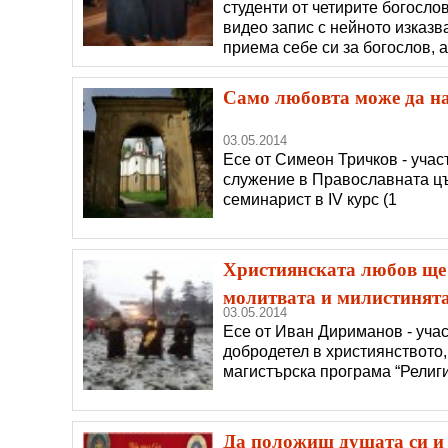
студенти от четирите богосло
видео запис с нейното изказв
приема себе си за богослов, а
Велики, като не скри радостта
Само любовта може да на
03.05.2014
Есе от Симеон Тричков - учас
служение в Православната цъ
семинарист в IV курс (1
Християнската любов ще 
молитвата и милистинят
03.05.2014
Есе от Иван Дириманов - учас
добродетел в християнството
магистърска програма “Религ
Да положиш душата си и д