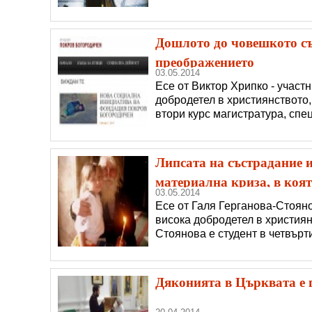
Дошлото до човешкото съ
преображението
03.05.2014
Есе от Виктор Хрипко - участ
добродетел в християнството,
втори курс магистратура, спе
Липсата на състрадание 
материална криза, в коят
03.05.2014
Есе от Галя Герганова-Стояно
висока добродетел в християн
Стоянова е студент в четвърт
Дяконията в Църквата е 