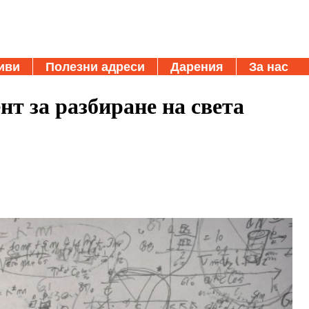
иви
Полезни адреси
Дарения
За нас
т за разбиране на света