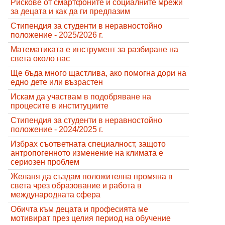
Рискове от смартфоните и социалните мрежи
за децата и как да ги предпазим
Стипендия за студенти в неравностойно
положение - 2025/2026 г.
Математиката е инструмент за разбиране на
света около нас
Ще бъда много щастлива, ако помогна дори на
едно дете или възрастен
Искам да участвам в подобряване на
процесите в институциите
Стипендия за студенти в неравностойно
положение - 2024/2025 г.
Избрах съответната специалност, защото
антропогенното изменение на климата е
сериозен проблем
Желаня да създам положителна промяна в
света чрез образование и работа в
международната сфера
Обичта към децата и професията ме
мотивират през целия период на обучение