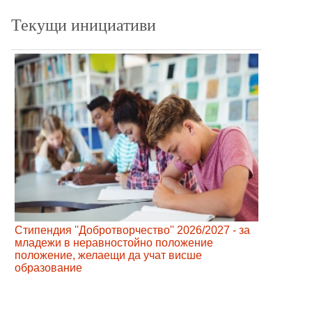
Текущи инициативи
Стипендия ''Добротворчество'' 2026/2027 - за
младежи в неравностойно положение
положение, желаещи да учат висше
образование