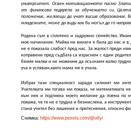
университет. Освен мотивационното писмо Златина
от финансова подкрепа за обучението си. Целта
положение, желаещи да учат висше образование. Вс
младежите, може да види как би могъл да го направ
Родена съм в сплотено и задружно семейство. Имам 
мое начинание. Майка ни винаги е била до нас и в до
не е показала слабост пред нас. За жалост преди ня
изправени пред съдбата са израснем с един родител
бяхме малки и не можехме да осъзнаем колко трудно 
уча и успявам,както мама ме е учила.
Избрах тази специалност заради силният ми инте
Учителката ми тогава ми показа, че математиката не
към нея и подтикна моето желание да поема по не
покажа, че тя не е трудна и безмислена, а инструмен
стана учител без лишения и притеснения, относно фи
Снимка:
https://www.pexels.com/@olly/