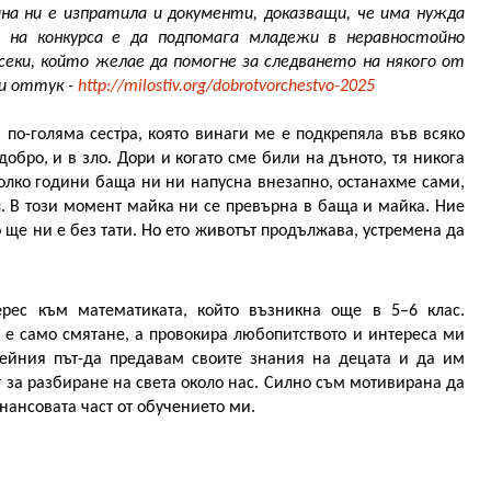
 ни е изпратила и документи, доказващи, че има нужда 
 на конкурса е да подпомага младежи в неравностойно 
еки, който желае да помогне за следването на някого от 
и оттук - 
http://milostiv.org/dobrotvorchestvo-2025
по-голяма сестра, която винаги ме е подкрепяла във всяко 
бро, и в зло. Дори и когато сме били на дъното, тя никога 
колко години баща ни ни напусна внезапно, останахме сами, 
. В този момент майка ни се превърна в баща и майка. Ние 
ще ни е без тати. Но ето животът продължава, устремена да 
рес към математиката, който възникна още в 5–6 клас. 
 е само смятане, а провокира любопитството и интереса ми 
йния път-да предавам своите знания на децата и да им 
т за разбиране на света около нас. Силно съм мотивирана да 
нансовата част от обучението ми.