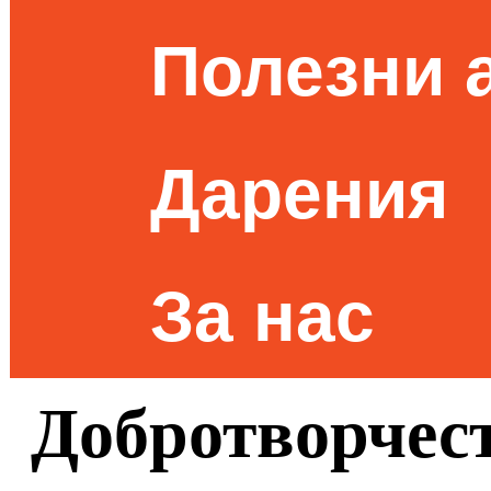
Полезни 
Дарения
За нас
Добротворчест