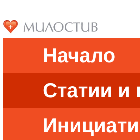
Начало
Статии и
Инициати