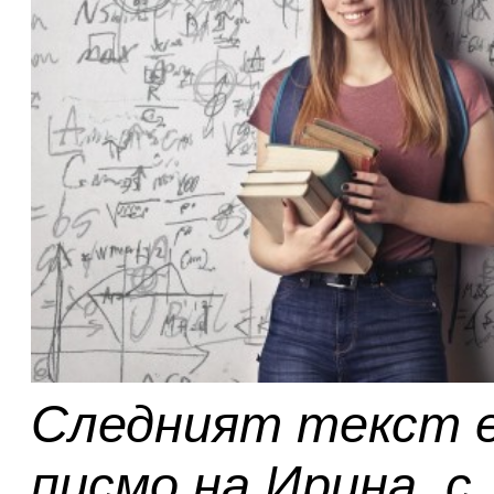
Следният текст 
писмо на Ирина
, 