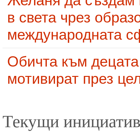
Желаня да създам
в света чрез образ
международната с
Обичта към децата
мотивират през це
Текущи инициати