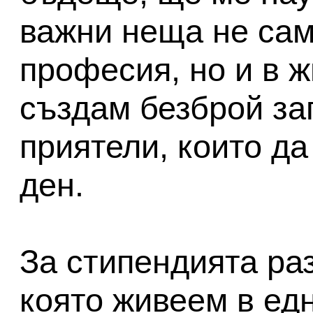
важни неща не сам
професия, но и в ж
създам безброй за
приятели, които да
ден.
За стипендията раз
която живеем в ед