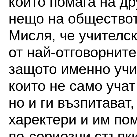
който помага на др
нещо на обществот
Мисля, че учителс
от най-отговорните
защото именно учи
които не само учат
но и ги възпитават,
харектери и им по
по-сериозни стъпки