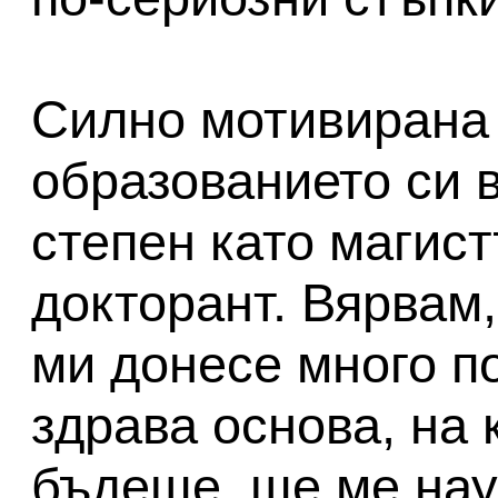
Силно мотивирана
образованието си в
степен като магист
докторант. Вярвам,
ми донесе много п
здрава основа, на 
бъдеще, ще ме нау