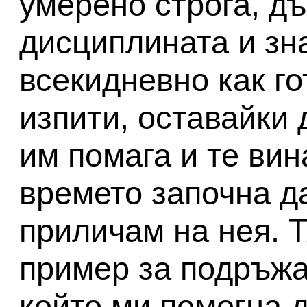
умерено строга, д
дисциплината и зн
всекидневно как го
изпити, оставайки 
им помага и те вин
времето започна да
приличам на нея. Т
пример за подръжа
който ми помогна 