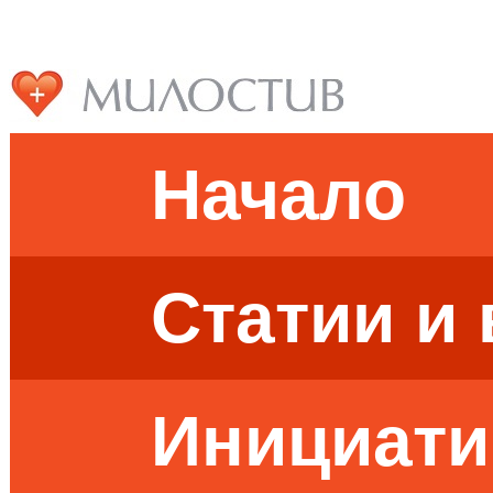
Начало
Статии и
Инициати