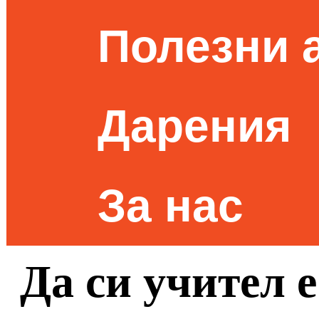
Полезни 
Дарения
За нас
Да си учител 