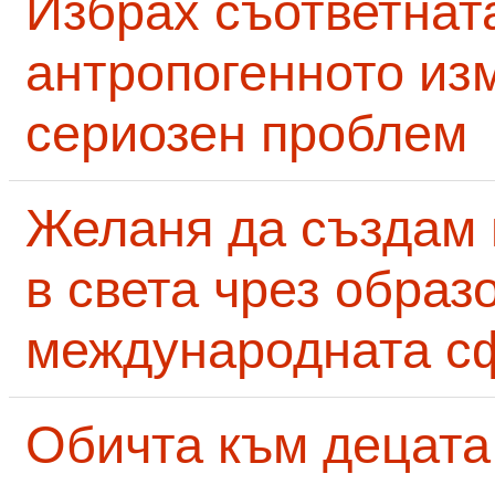
Избрах съответнат
антропогенното из
сериозен проблем
Желаня да създам
в света чрез образ
международната с
Обичта към децата