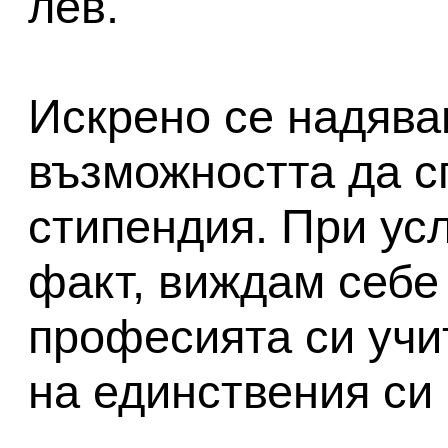
лев.
Искрено се надява
възможността да с
стипендия. При усл
факт, виждам себе 
професията си учит
на единствения с