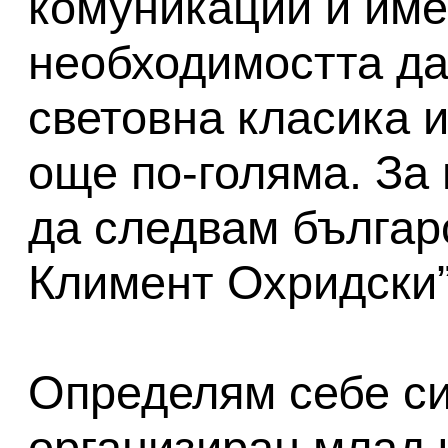
комуникации и име
необходимостта да
световна класика 
още по-голяма. За
да следвам българ
Климент Охридск
Определям себе си
организиран млад 