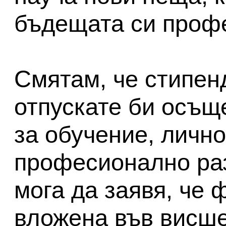
бъдещата си 
Смятам, че стипен
отпускате би осъщ
за обучение, лично
професионално раз
мога да заявя, че
вложена във висше