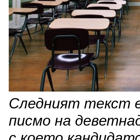
Следният текст 
писмо на деветнад
с което кандидат