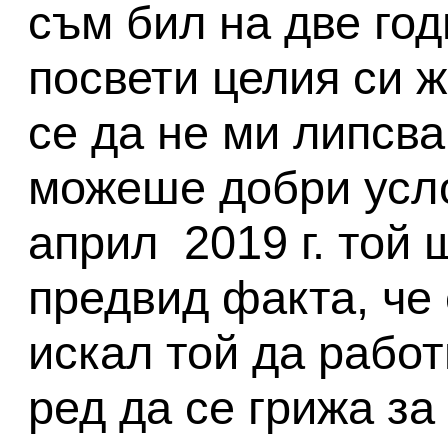
съм бил на две го
посвети целия си 
се да не ми липсва
можеше добри усло
април 2019 г. той 
предвид факта, че 
искал той да работ
ред да се грижа за