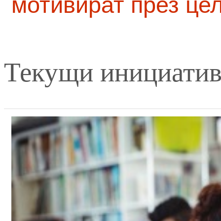
мотивират през це
Текущи инициати