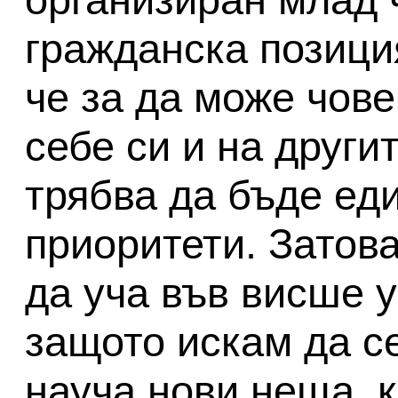
гражданска позици
че за да може чове
себе си и на други
трябва да бъде еди
приоритети. Затов
да уча във висше 
защото искам да с
науча нови неща, 