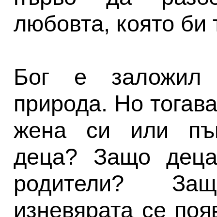
любовта, която би 
Бог е заложил
природа. Но тогав
жена си или пък
деца? Защо деца
родители? За
изневярата се поя