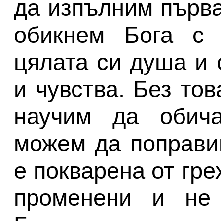
да изпълним първа
обикнем Бога с 
цялата си душа и 
и чувства. Без то
научим да обич
можем да поправим
е покварена от гр
променени и не