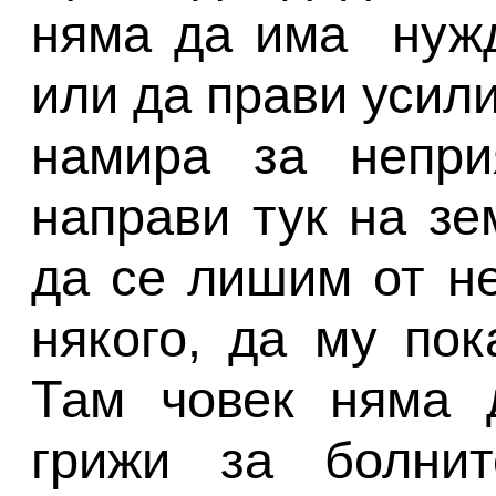
няма да има нужд
или да прави усили
намира за непри
направи тук на зе
да се лишим от не
някого, да му по
Там човек няма 
грижи за болни