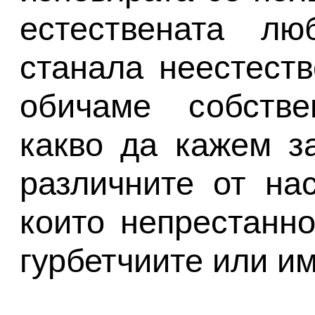
естествената л
станала неестеств
обичаме собстве
какво да кажем за
различните от нас
които непрестанно
гурбетчиите или и