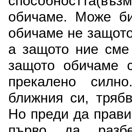
способността(
обичаме. Може би
обичаме не защото
а защото ние сме 
защото обичаме с
прекалено сил
ближния си, тряб
Но преди да прави
първо да разб