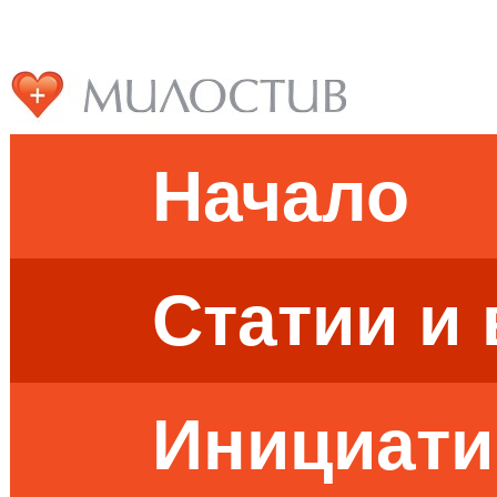
Начало
Статии и
Инициати