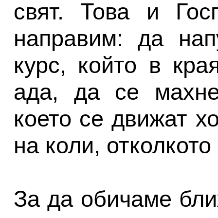
свят. Това и Гос
направим: да нап
курс, който в кра
ада, да се махне
което се движат х
на коли, отколкото
За да обичаме бли