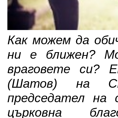
Как можем да оби
ни е ближен? М
враговете си? Е
(Шатов) на С
председател на 
църковна бла