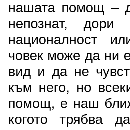
нашата помощ – д
непознат, дори
националност ил
човек може да ни 
вид и да не чувс
към него, но всек
помощ, е наш ближ
когото трябва д