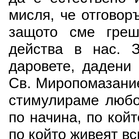
мисля, че отговоръ
защото сме греш
действа в нас. 
даровете, дадени
Св. Миропомазание
стимулираме любо
по начина, по койт
по който живеят вс