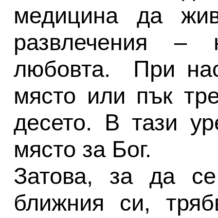
медицина да жив
развлечения –
любовта. При нас
място или пък тре
десето. В тази у
място за Бог.
Затова, за да с
ближния си, тряб