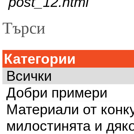
post_12.html
Търси
Категории
Всички
Добри примери
Материали от конку
милостинята и дяк