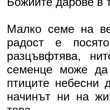
Божиите дарове в 
Малко семе на ве
радост е посят
разцъвфтява, нит
семенце може да 
птиците небесни д
начинът ни на жи
това.