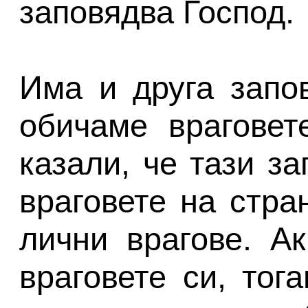
заповядва Господ.
Има и друга запов
обичаме враговет
казали, че тази з
враговете на стра
лични врагове. А
враговете си, тог