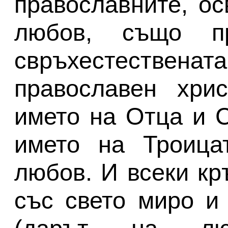
православните, ос
любов, също п
свръхестестве
православен хри
името на Отца и С
името на Троица
любов. И всеки кр
със свето миро
и