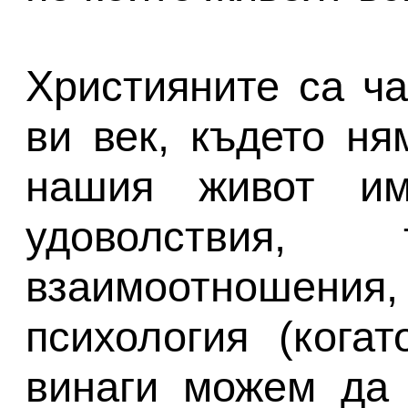
Християните са ча
ви век, където ня
нашия живот им
удоволствия, 
взаимоотношения,
психология (кога
винаги можем да 