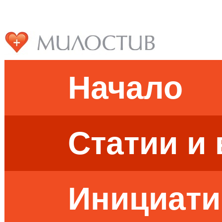
Начало
Статии и
Инициати