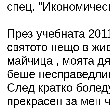
спец. "Икономичес
През учебната 2011
святото нещо в жив
майчица , моята д
беше несправедлив
След кратко болед
прекрасен за мен 