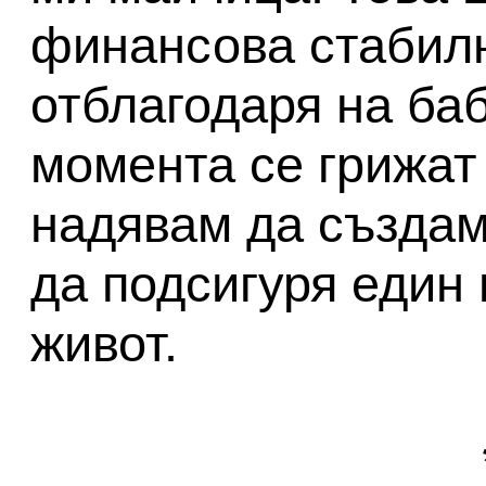
финансова стабилн
отблагодаря на баб
момента се грижат
надявам да създам
да подсигуря един 
живот.