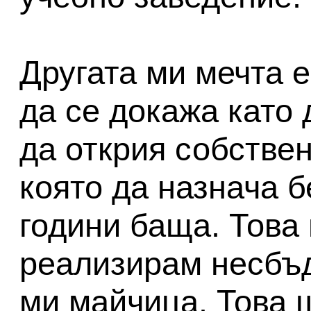
Другата ми мечта е
да се докажа като 
да открия собстве
която да назнача б
години баща. Това
реализирам несбъд
ми майчица. Това 