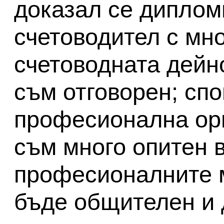
доказал се диплом
счетоводител с мно
счетоводната дейно
съм отговорен; сп
професионална ори
съм много опитен 
професионалните 
бъде общителен и 