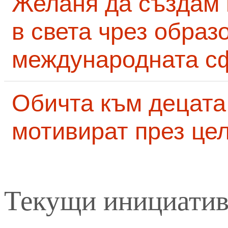
Желаня да създам
в света чрез образ
международната с
Обичта към децата
мотивират през це
Текущи инициати