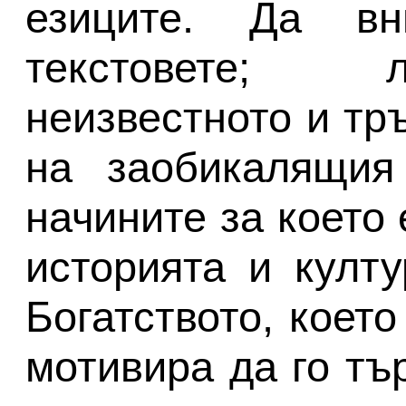
езиците. Да в
текстовете; 
неизвестното и тр
на заобикалящия
начините за което
историята и култу
Богатството, което
мотивира да го тъ