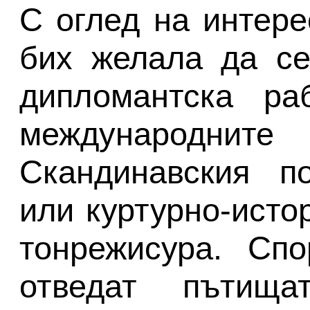
С оглед на интере
бих желала да се
дипломантска ра
международни
Скандинавския по
или куртурно-исто
тонрежисура. Сп
отведат пътищ