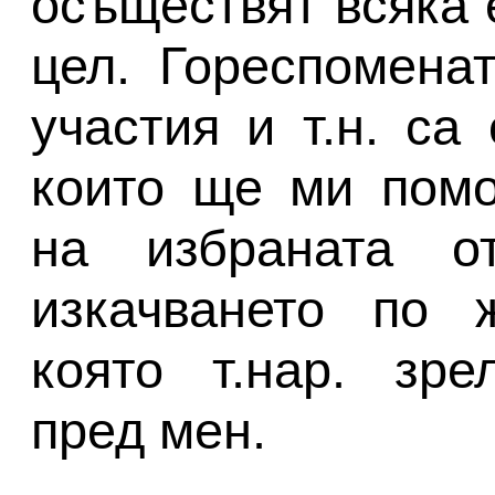
осъществят всяка 
цел. Гореспоменат
участия и т.н. са
които ще ми помо
на избраната 
изкачването по ж
която т.нар. зре
пред мен.