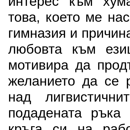
интерес към хума
това, което ме на
гимназия и причин
любовта към езиц
мотивира да прод
желанието да се 
над лигвистичн
подадената ръка
кръга си на раб