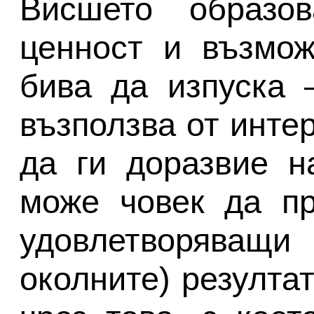
Висшето образо
ценност и възмож
бива да изпуска 
възползва от инте
да ги доразвие н
може човек да пр
удовлетворяващ
околните) резулта