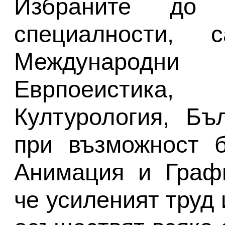
Избраните до
специалности, с
Международ
Еврпоеистика
Културология, Бъ
при възможност б
Анимация и Графи
че усиленият труд