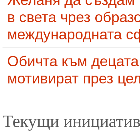
в света чрез образ
международната с
Обичта към децата
мотивират през це
Текущи инициати