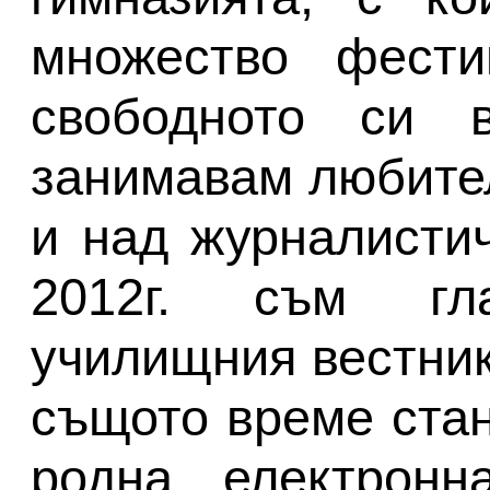
множество фести
свободното си 
занимавам любител
и над журналистич
2012г. съм гл
училищния вестник
същото време стан
родна електронн