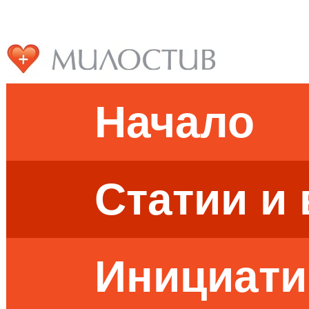
Начало
Статии и
Инициати