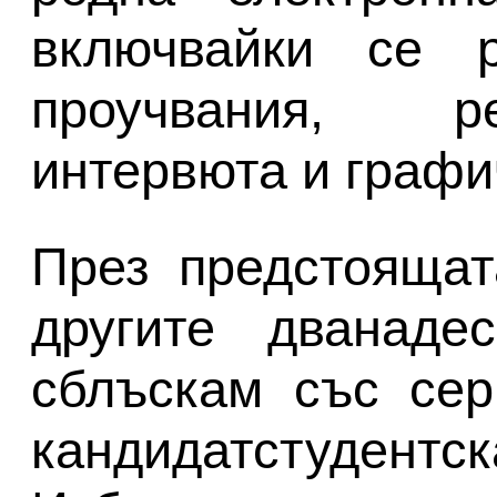
включвайки се р
проучвания, р
интервюта и граф
През предстоящат
другите дванаде
сблъскам със сер
кандидатстуде