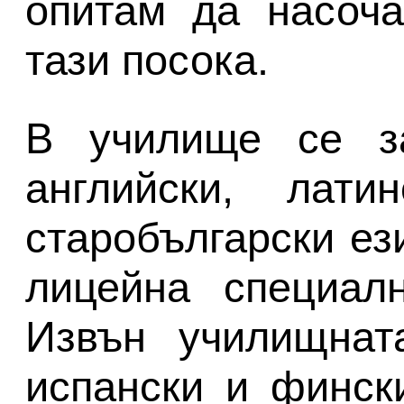
опитам да насоча
тази посока.
В училище се з
английски, лати
старобългарски ез
лицейна специалн
Извън училищнат
испански и фински