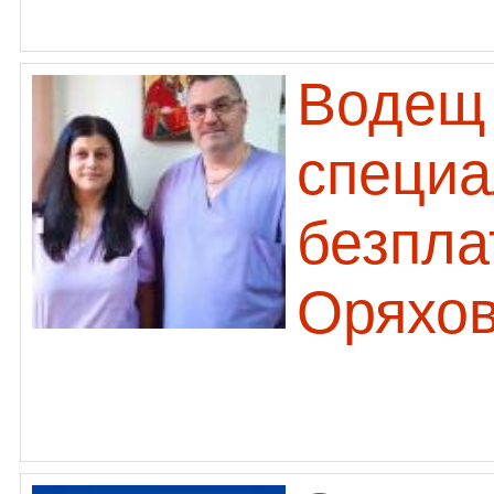
Водещ 
специа
безпла
Оряхо