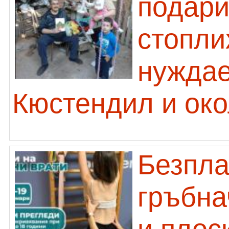
подари
стопли
нуждае
Кюстендил и око
Безпла
гръбна