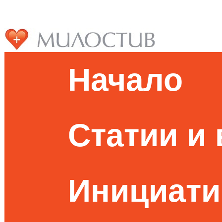
Начало
Статии и
Инициати