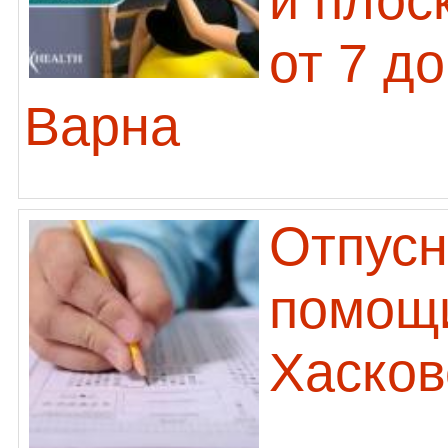
и плос
от 7 д
Варна
Отпусн
помощи
Хасков