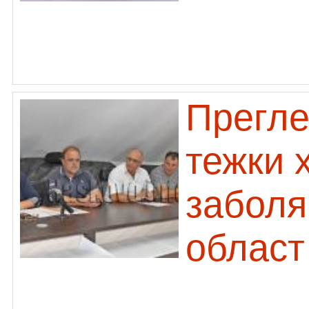
Прегле
тежки 
заболя
област