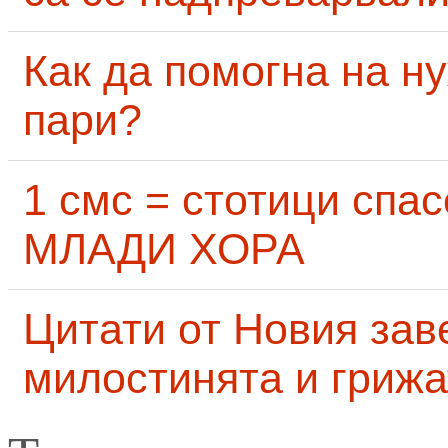
Как да помогна на н
пари?
1 смс = стотици сп
МЛАДИ ХОРА
Цитати от Новия заве
милостинята и грижа