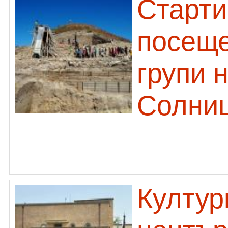
Старти
посеще
групи 
Солни
Култур