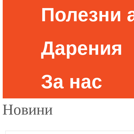
Полезни 
Дарения
За нас
Новини