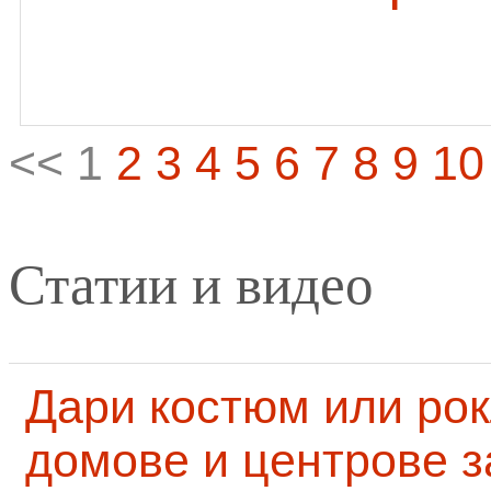
<< 1
2
3
4
5
6
7
8
9
10
Статии и видео
Дари костюм или рок
домове и центрове за