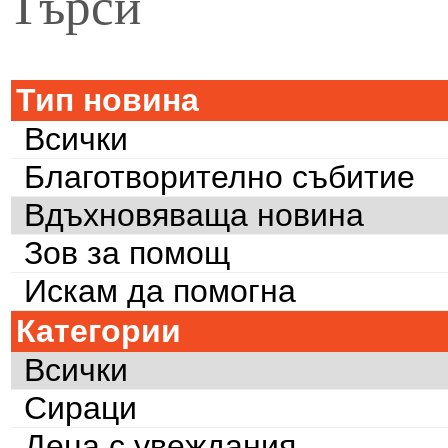
Търси
Тип новина
Всички
Благотворително събитие
Вдъхновяваща новина
Зов за помощ
Искам да помогна
Категории
Всички
Сираци
Деца с увеждания