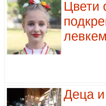
Цвети 
подкре
левкем
Деца и