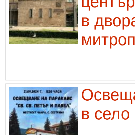
център
в двор
митро
Освеща
в село