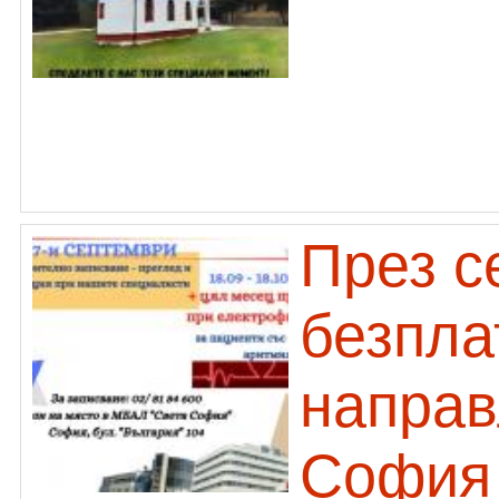
През с
безпла
направ
София