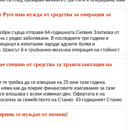
о състоянието ѝ вместо да се подобри, се е влошило,
ткова, медицинска се
 Русе има нужда от средства за операция за
добри сърца отправи 64-годишната Силвия Златкова от
на с рядко заболяване. В последните три години и
евърнал в изпитание заради адските болки и
. Шансът й е гръбначно-мозъчна операция на стойност
 Кипър, но средствата са непосилни за възрастната жена.
 Златкова: Здравейте, мили хора, поз�
ае спешно от средства за трансплантация на
тя трябва да се извърши на 25 юни тази година.
няма как да покрие финансовите изисквания за тази
 се влошава с всеки изминал ден. Офертата е на
посилна за семейството на Станко. 43-годишният Станко
речна недостатърност и се нуждае спешно от
Проведени са консултации с лекари в Турция,
Перник се нуждае от помощ!