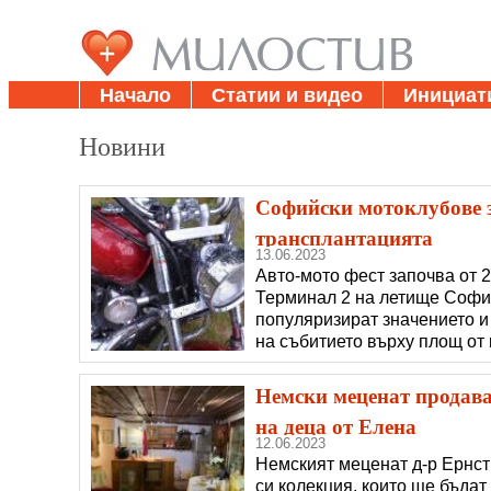
Начало
Статии и видео
Инициат
Новини
Софийски мотоклубове з
трансплантацията
13.06.2023
Авто-мото фест започва от 2
Терминал 2 на летище София
популяризират значението и
на събитието върху площ от
модели мотоциклети, автомо
имат възможността да видя
Немски меценат продава
на деца от Елена
12.06.2023
Немският меценат д-р Ернст
си колекция, които ще бъдат