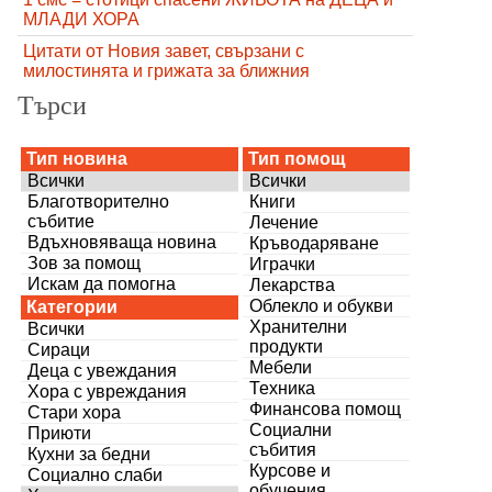
МЛАДИ ХОРА
Цитати от Новия завет, свързани с
милостинята и грижата за ближния
Търси
Тип новина
Тип помощ
Всички
Всички
Благотворително
Книги
събитие
Лечение
Вдъхновяваща новина
Кръводаряване
Зов за помощ
Играчки
Искам да помогна
Лекарства
Облекло и обукви
Категории
Хранителни
Всички
продукти
Сираци
Мебели
Деца с увеждания
Техника
Хора с увреждания
Финансова помощ
Стари хора
Социални
Приюти
събития
Кухни за бедни
Курсове и
Социално слаби
обучения