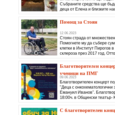
Събраните средства ще бъда
деца от Елена и близките на
бащината къща на Яворовата
д-р Ернст Трифон Юде. Меце
Помощ за Стоян
12.06.2023
Стоян страда от множествен
Помогнете му да събере сум
клетки в Институт Пирогов 
склероза през 2017 год. Отт
прием в болници заради чес
и трансплантация на собств
Благотворителeн концер
ученици на ПМГ
09.06.2023
Благотворителeн концерт по
"Деца с онкохематологични 
Емануил Иванов". Благотвор
18:00ч. в Общински театър-
„Родолюбие“, Мона, к.а „Кла
„Пендара“, Любомира Симео
С благотворителен конце