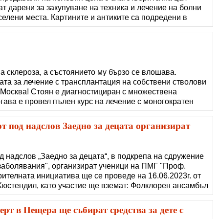
т дарени за закупуване на техника и лечение на болни
селени места. Картините и антиките са подредени в
 Мина в Елена, която беше закупена преди 12 години от
натът я спаси от ра�
а склероза, а състоянието му бързо се влошава.
ата за лечение с трансплантация на собствени стволови
в Москва! Стоян е диагностициран с множествена
огава е провел пълен курс на лечение с моногократен
ти пристъпи. Надежда му дава лечението с химиотерапия
ени стволови клетки в И�
т под надслов Заедно за децата организират
д надслов „Заедно за децата“, в подкрепа на сдружение
заболявания", организират ученици на ПМГ "Проф.
ителната инициатива ще се проведе на 16.06.2023г. от
 Кюстендил, като участие ще вземат: Фолклорен ансамбъл
сико“, Димана Крумова, Димитър Стоймиров, секстет
нова, Карина Петрова.
рт в Пещера ще събират средства за дете с