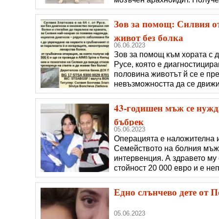
поставена клапна система, н
обясни майка ѝ, Боянка Цве
Зов за помощ: Силвия от
живот без болка
06.06.2023
Зов за помощ към хората с 
Русе, която е диагностицира
половина животът й се е пр
невъзможността да се движи
55 900 евро в AIMIS Spine в
Ето и посланието на Силвия
43-годишен мъж се нужд
бъбрек
05.06.2023
Операцията е наложителна и 
Семейството на болния мъж 
интервенция. А здравето му
стойност 20 000 евро и е не
Мешинаров е с диагноза бъб
трансплантация на бъбрек. 
Едно слънчево дете от 
05.06.2023