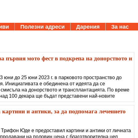
иви
Полезни адреси
Дарения
За нас
а първия мото фест в подкрепа на донорството и
3 юни до 25 юни 2023 г. в парковото пространство до
. Инициативата е обединена от идеята да се
 смисъла на донорството и трансплантацията. По време
 над 100 декара ще бъдат представени най-новите
били, кемпери, каравани, ATV, UTV. Посетителите ще
т различни видове аксесоари и принадлежност�
 картини и антики, за да подпомага лечението
 Трифон Юде е предоставил картини и антики от личната
 продавани на половин цена с благотворителна цел