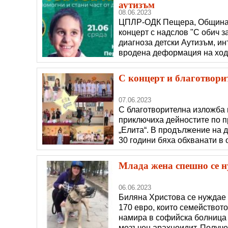
аутизъм
08.06.2023
ЦПЛР-ОДК Пещера, Община 
концерт с надслов "С обич з
диагноза детски Аутизъм, и
вродена деформация на ход
лечение на лявото ходило и
подобряване на състоянието
С концерт и благотвори
07.06.2023
С благотворителна изложба 
приключиха дейностите по п
„Елита“. В продължение на д
30 години бяха обхванати в 
инициативата се включиха ма
ученици от дузина училища 
Млада жена спешно се ну
06.06.2023
Биляна Христова се нуждае 
170 евро, които семейството
намира в софийска болница 
мозъчен арахноидит. Получен