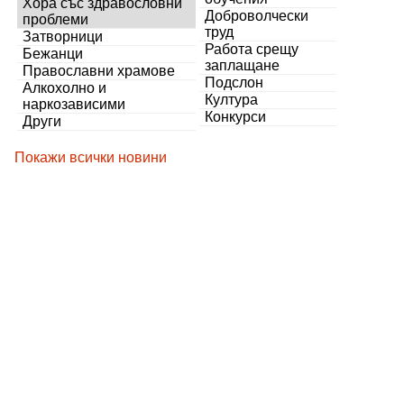
Хора със здравословни
Доброволчески
проблеми
труд
Затворници
Работа срещу
Бежанци
заплащане
Православни храмове
Подслон
Алкохолно и
Култура
наркозависими
Конкурси
Други
Покажи всички новини