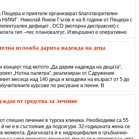
Пещера и приятели организират благотворителен
а НИКИ". Николай Янков Гъгов е на 8 години от Пещера с
нтелектуален дефицит , DCD (моторна диспраксия) с
илата тип –пес плановалгус. Извършено е оперативно
 предстои втора оперативна намеса на дясното краче. За
 му са необходими серия
телна изложба дариха надежда на деца
и концерт под мотото „Да дарим надежда на децата“,
роект „Нотна палитра“, реализиран от Сдружение
евет месеца над 140 деца и младежи на възраст от 5 до
обучителните курсове по рисуване и пеене. В
лчугани от група „Детство мое“ в Детска градина „Соня“,
във Велико Търново, как�
ждае от средства за лечение
от спешно лечение в турска клиника. Необходими са 55
 ѝ не е в състояние да подсигури. 32-годишната жена се
в момента. Диагнозата ѝ е хидроцефалия и гръбначно-
и са след прекаран менингит, три пъти е оперирана, има