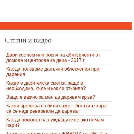
Статии и видео
Дари костюм или рокля на абитуриенти от
домове и центрове за деца - 2017 г
Как да ползваме данъчни облекчения при
дарения
Какво е дарителска сметка, защо е
необходима, къде и как се открива?
Защо е важно за мен да дарявам кръв?
Какви времена са били само – богатите хора
са се надпреварвали да даряват
Как да помогна на нуждащите се ако нямам
пари?
1 смс = стотици спасени ЖИВОТА на ДЕЦА и