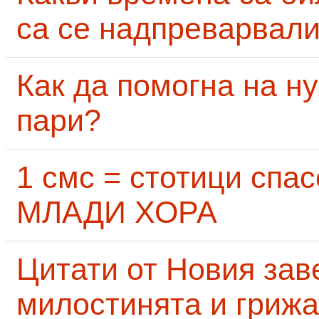
са се надпреварвали
Как да помогна на н
пари?
1 смс = стотици сп
МЛАДИ ХОРА
Цитати от Новия заве
милостинята и грижа