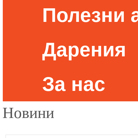
Полезни 
Дарения
За нас
Новини