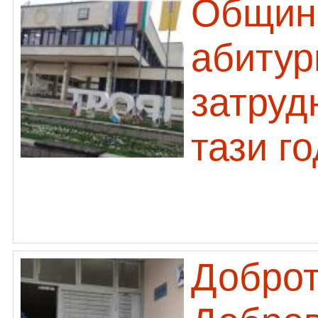
Община
абитур
затруд
тази г
Доброт