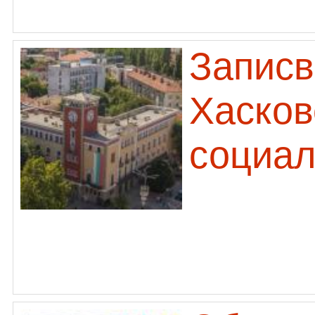
Записв
Хасков
социал