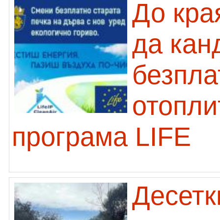
До кра
да кан
безпла
отопли
програма LIFE
Десетк