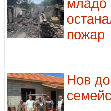
младо 
остана
пожар
Нов до
семейс