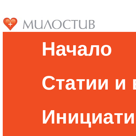
Начало
Статии и
Инициати