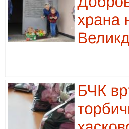
Добров
храна 
Велик
БЧК вр
торбич
хасков