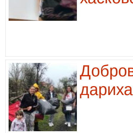
Добро
дариха