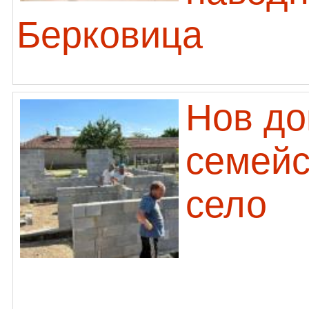
Берковица
Нов до
семейс
село