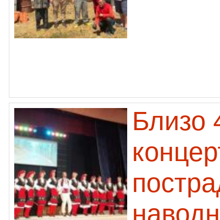
Близо 
концер
постра
наводн