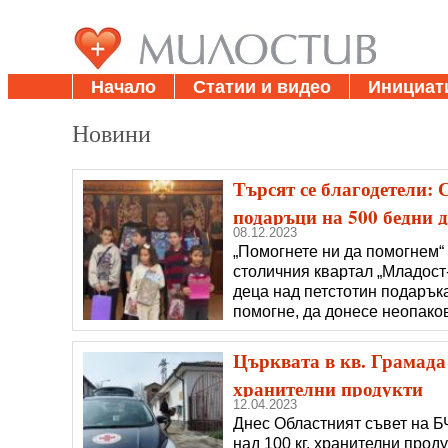
Начало
Статии и видео
Инициат
Новини
Търсят се благодетели:
подаръци на 500 бедни 
08.12.2023
„Помогнете ни да помогнем“
столичния квартал „Младост-
деца над петстотин подарък
помогне, да донесе неопаков
ще бъдат опаковани и изпрат
подарък от своя родител, ли
Църквата в кв. Грамада 
хранителни продукти
12.04.2023
Днес Областният съвет на Б
над 100 кг. хранителни проду