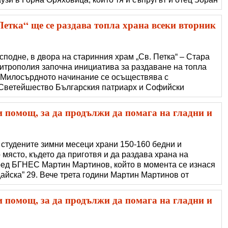
е повече съмишленици. Идеите й се множат, има планове
а нея е важно добрин�
Петка“ ще се раздава топла храна всеки вторник
подне, в двора на старинния храм „Св. Петка“ – Стара
итрополия започна инициатива за раздаване на топла
. Милосърдното начинание се осъществява с
 Светейшество Българския патриарх и Софийски
орник от 12 ч. в двора на столичния храм ще се
а от Обрадовския манастир „Св. вмчк Мина“.
помощ, за да продължи да помага на гладни и
 студените зимни месеци храни 150-160 бедни и
 място, където да приготвя и да раздава храна на
ред БГНЕС Мартин Мартинов, който в момента се изнася
айска” 29. Вече трета години Мартин Мартинов от
урява топла храна на бездомници в месеците от началото
ки ден. „Дойде моментът, в
помощ, за да продължи да помага на гладни и