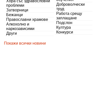
Хора със здравословни
Доброволчески
проблеми
труд
Затворници
Работа срещу
Бежанци
заплащане
Православни храмове
Подслон
Алкохолно и
Култура
наркозависими
Конкурси
Други
Покажи всички новини