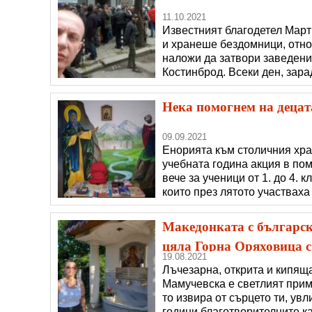
11.10.2021
Известният благодетел Март
и хранеше бездомници, отно
наложи да затвори заведени
Костинброд. Всеки ден, зарад
разказа пред Радио София М
(анти) Covid КПП-тата. Няма
Нека помогнем на децат
09.09.2021
Енорията към столичния хра
учебната година акция в по
вече за ученици от 1. до 4. 
които през лятото участваха
връстници от няколко училищ
Северозапада да тръгнат на
Македонката с българск
цяла Горна Оряховица с 
19.08.2021
Лъчезарна, открита и кипящ
Мамучевска е светлият приме
то извира от сърцето ти, ув
години благотворителните ка