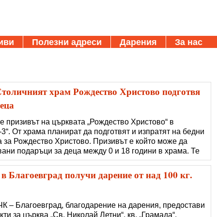
иви
Полезни адреси
Дарения
За нас
 Столичният храм Рождество Христово подготвя
деца
 е призивът на църквата „Рождество Христово“ в
3“. От храма планират да подготвят и изпратят на бедни
а за Рождество Христово. Призивът е който може да
ани подаръци за деца между 0 и 18 години в храма. Те
ени на: - деца на затворници, които не могат да получат
шен от свобода;
в Благоевград получи дарение от над 100 кг.
ЧК – Благоевград, благодарение на дарения, предостави
кти за църква „Св. Николай Летни“, кв. „Грамада“.