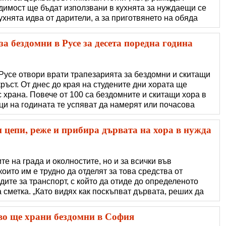
димост ще бъдат използвани в кухнята за нуждаещи се
ухнята идва от дарители, а за приготвянето на обяда
 който има желание и възможност може да ги подкрепи в
а бездомни в Русе за десета поредна година
 Русе отвори врати трапезарията за бездомни и скитащи
ръст. От днес до края на студените дни хората ще
 храна. Повече от 100 са бездомните и скитащи хора в
ци на годината те успяват да намерят или почасова
еството, то през студените от ноември до март
това вече десета година
цепи, реже и прибира дървата на хора в нужда
те на града и околностите, но и за всички във
които им е трудно да отделят за това средства от
дите за транспорт, с който да отиде до определеното
а сметка. „Като видях как поскъпват дървата, реших да
а, които са в неравностойно положение, и да им нарежа,
Бих се радвал тази нови�
о ще храни бездомни в София