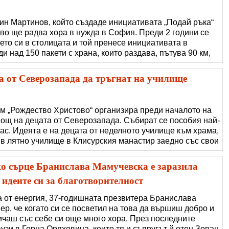
ин Мартинов, който създаде инициативата „Подай ръка“
во ще радва хора в нужда в София. Преди 2 години се
ето си в столицата и той пренесе инициативата в
и над 150 пакети с храна, които раздава, пътува 90 км,
артин Мартинов. Дори в пандемията не са го спирали
 пропуснат ден. „Хората
а от Северозапада да тръгнат на училище
м „Рождество Христово“ организира преди началото на
мощ на децата от Северозапада. Събират се пособия най-
клас. Идеята е на децата от неделното училище към храма,
 в лятно училище в Клисурския манастир заедно със свои
а в този регион. „Нека помогнем на децата от
 училище“ е
о сърце Бранислава Мамучевска е заразила
идеите си за благотворителност
а от енергия, 37-годишната презвитера Бранислава
р, че когато си се посветил на това да вършиш добро и
личаш със себе си още много хора. През последните
узи в Горна Оряховица, които тя и съпругът й отец Зоран