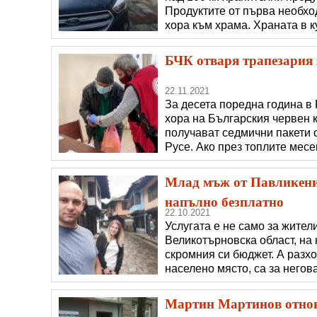
Продуктите от първа необхо
хора към храма. Храната в к
помагат доброволци. Всеки,
благородната инициатива.
БЧК отваря трапезария з
22.11.2021
За десета поредна година в
хора на Българския червен к
получават седмични пакети с
Русе. Ако през топлите месе
работа, или подкрепа от общ
оцеляването им е трудно. За
Млад мъж от Павликени 
напълно безплатно
22.10.2021
Услугата е не само за жители
Великотърновска област, на 
скромния си бюджет. А разхо
населено място, са за негов
подпомогна възрастните хор
нацепя и прибера дървата. 
Мартин Мартинов отнов