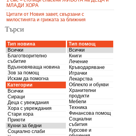
МЛАДИ ХОРА
Цитати от Новия завет, свързани с
милостинята и грижата за ближния
Търси
Тип новина
Тип помощ
Всички
Всички
Благотворително
Книги
събитие
Лечение
Вдъхновяваща новина
Кръводаряване
Зов за помощ
Играчки
Искам да помогна
Лекарства
Облекло и обукви
Категории
Хранителни
Всички
продукти
Сираци
Мебели
Деца с увеждания
Техника
Хора с увреждания
Финансова помощ
Стари хора
Социални
Приюти
събития
Кухни за бедни
Курсове и
Социално слаби
обучения