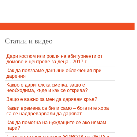
Статии и видео
Дари костюм или рокля на абитуриенти от
домове и центрове за деца - 2017 г
Как да ползваме данъчни облекчения при
дарения
Какво е дарителска сметка, защо е
необходима, къде и как се открива?
Защо е важно за мен да дарявам кръв?
Какви времена са били само – богатите хора
са се надпреварвали да даряват
Как да помогна на нуждащите се ако нямам
пари?
1 смс = стотици спасени ЖИВОТА на ДЕЦА и