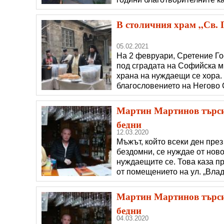
инициират, се радват на вс
за месеци напред, защото з
В столичния храм „Св. 
05.02.2021
На 2 февруари, Сретение Гос
под сградата на Софийска м
храна на нуждаещи се хора
благословението на Негово
митрополит Неофит. Всеки вт
предоставя храна, осигурен
Мартин Мартинов търси 
бедни
12.03.2020
Мъжът, който всеки ден през
бездомни, се нуждае от ново
нуждаещите се. Това каза п
от помещението на ул. „Влад
ресторант „Гамбринус” осиг
на ноември до пролетта, все
Мартин Мартинов търси 
бедни
04.03.2020