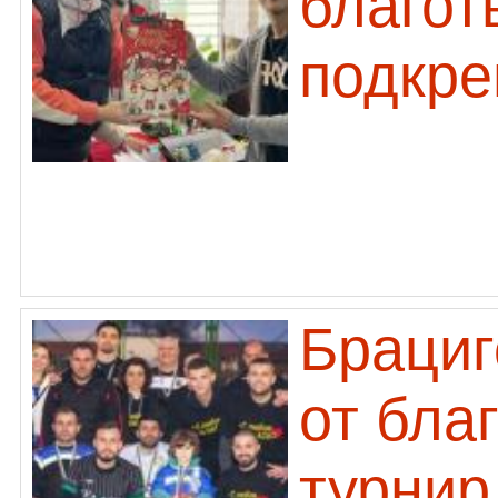
благот
подкре
Брациг
от бла
турнир