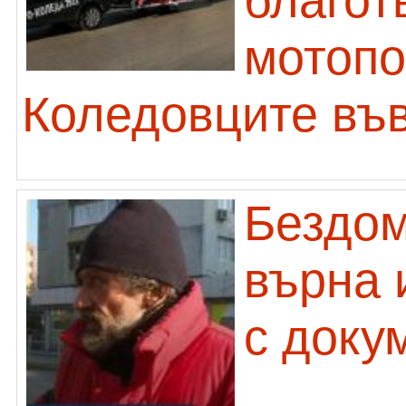
благот
мотопо
Коледовците въ
Бездом
върна 
с доку