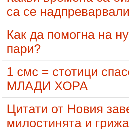
са се надпреварвали
Как да помогна на н
пари?
1 смс = стотици сп
МЛАДИ ХОРА
Цитати от Новия заве
милостинята и грижа