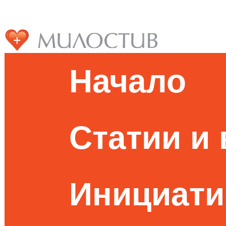
Начало
Статии и
Инициати