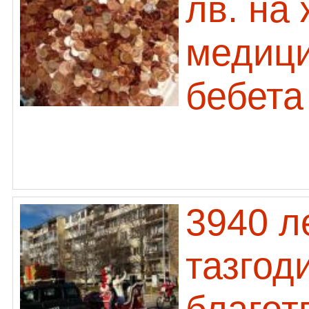
лв. на
медици
бебета
3940 л
тазгод