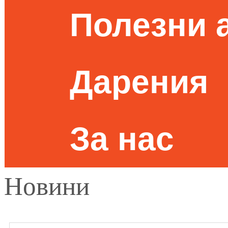
Полезни 
Дарения
За нас
Новини