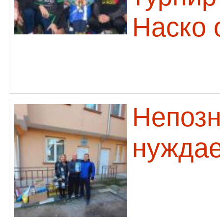
Наско 
Непозн
нуждае