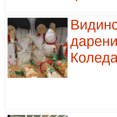
Видинс
дарени
Колед