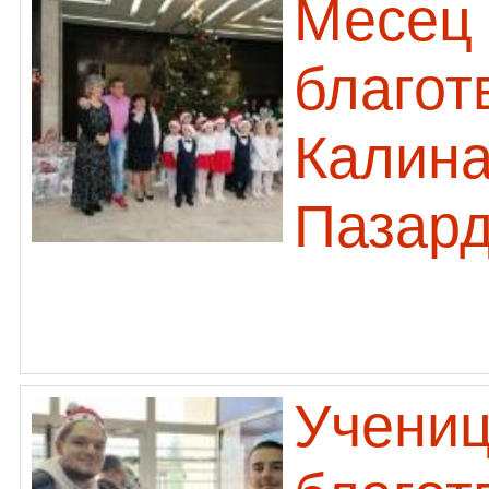
Месец
благот
Калина
Пазар
Учениц