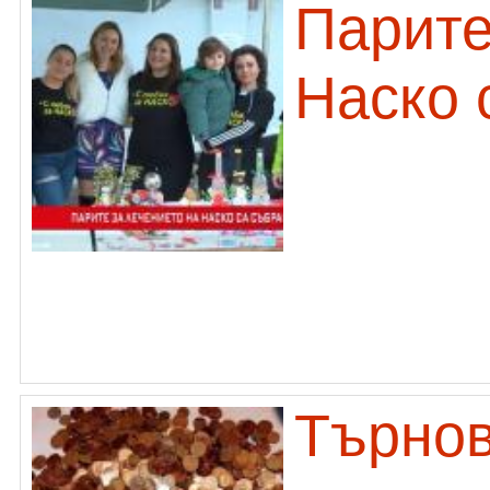
Парите
Наско 
Търнов