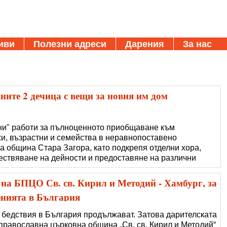
иви
Полезни адреси
Дарения
За нас
ните 2 дечица с вещи за новия им дом
и" работи за пълноценното приобщаване към
и, възрастни и семейства в неравнопоставено
а община Стара Загора, като подкрепя отделни хора,
ествяване на дейности и предоставяне на различни
ето прави всичко възможно, за да помогне на една майка
клас и син на няколко месеца, които
на БПЦО Св. св. Кирил и Методий - Хамбург, за
енията в България
бедствия в България продължават. Затова дарителската
православна църковна община „Св. св. Кирил и Методий“