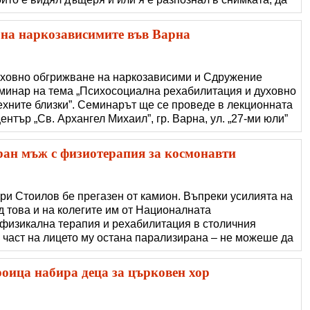
ца е изчезнала в близост до река Луда Мара в Петрич на
да търси кучето си. "В д�
 на наркозависимите във Варна
уховно обгрижване на наркозависими и Сдружение
еминар на тема „Психосоциална рехабилитация и духовно
ехните близки”. Семинарът ще се проведе в лекционната
ентър „Св. Архангел Михаил”, гр. Варна, ул. „27-ми юли”
 и на 23, 24 и 25 март 2015 г. Водещи на събитието ще
ния център по нарком
ан мъж с физиотерапия за космонавти
ери Стоилов бе прегазен от камион. Въпреки усилията на
ед това и на колегите им от Националната
физикална терапия и рехабилитация в столичния
а част на лицето му остана парализирана – не можеше да
и нормално. Младият мъж се хранеше само с течни храни,
лъща заради прекъснатия лиц
оица набира деца за църковен хор