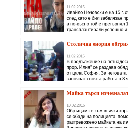
11.02.2015
Ивайло Нечовски е на 15 г. о
след като е бил забелязан п
а по-късно той е претърпял 
трансплантирали успешно и 
бързо. Всичко било добре до
преглед му бил открит реци
Столична енория обгриж
11.02.2015
В продължение на петнадесе
прор. Илия” се раздава обя
от цяла София. За неговата 
започват своята работа в 8 ч
към храма решават, че след 
нещо по-полезно. Така енту
Майка търси изчезнала
10.02.2015
Обръщам се към всички хора
се обади на полицията, помо
разтревожено майката на из
Зорница призовава всеки, ко