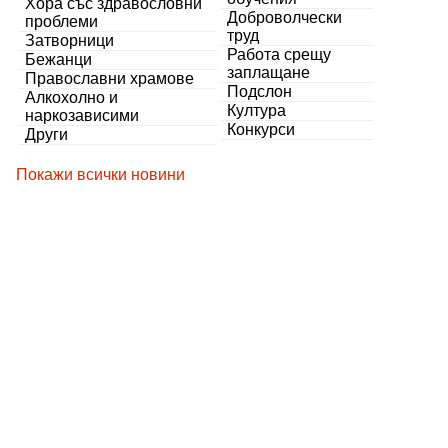
Хора със здравословни
Доброволчески
проблеми
труд
Затворници
Работа срещу
Бежанци
заплащане
Православни храмове
Подслон
Алкохолно и
Култура
наркозависими
Конкурси
Други
Покажи всички новини