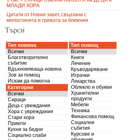
МЛАДИ ХОРА
Цитати от Новия завет, свързани с
милостинята и грижата за ближния
Търси
Тип новина
Тип помощ
Всички
Всички
Благотворително
Книги
събитие
Лечение
Вдъхновяваща новина
Кръводаряване
Зов за помощ
Играчки
Искам да помогна
Лекарства
Облекло и обукви
Категории
Хранителни
Всички
продукти
Сираци
Мебели
Деца с увеждания
Техника
Хора с увреждания
Финансова помощ
Стари хора
Социални
Приюти
събития
Кухни за бедни
Курсове и
Социално слаби
обучения