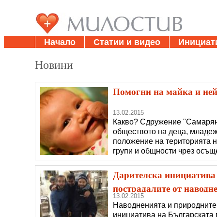
Начало
Статии и видео
Инициат
Новини
Помогни на майка и ней
13.02.2015
Какво? Сдружение "Самарян
обществото на деца, младеж
положение на територията н
групи и общности чрез осъщ
услуги. В момента Сдружени
на 37 г. и дъщеря във втори 
Дарителска инициатива 
пострадалите от наводн
13.02.2015
Наводненията и природните 
инициатива на Българската 