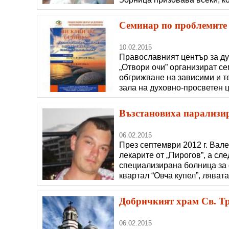
се обади в полицията! Зорни
1 февруари, когато излязла 
Семинар по проблемите
10.02.2015
Православният център за д
„Отвори очи” организират с
обгрижване на зависими и т
зала на духовно-просветен ц
№ 9, на 23, 24 и 25 февруари
бъдат експерти от Национал
Възстановиха парализир
06.02.2015
През септември 2012 г. Вал
лекарите от „Пирогов”, а сл
специализирана болница за 
квартал “Овча купел”, ляват
си затваря окото и да говор
тъй като не можеше да прег
Добричкият храм Св. Тр
06.02.2015