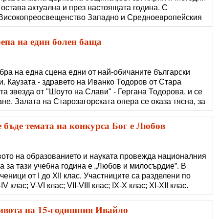
, остава актуална и през настоящата година. С
 Високопреосвещенство Западно и Средноевропейския
в. св. Кирил и Методий" продължава със събиране на
рибори, кухненско обз
епа на един болен баща
бра на една сцена едни от най-обичаните български
. Каузата - здравето на Иванко Тодоров от Стара
та звезда от "Шоуто на Слави" - Гергана Тодорова, и се
не. Залата на Старозагорската опера се оказа тясна, за
ат Надежда за Ванко. Над 1000 ръчно изработени
 от деца и възрастни в ця
бъде темата на конкурса Бог е Любов
вото на образованието и науката провежда националния
та за тази учебна година е „Любов и милосърдие”. В
ченици от І до ХІІ клас. Участниците са разделени по
-ІV клас; V-VІ клас; VІІ-VІІІ клас; ІХ-Х клас; ХІ-ХІІ клас.
ведения са разделени по следните направления: • проза
 ри�
 живота на 15-годишния Ивайло