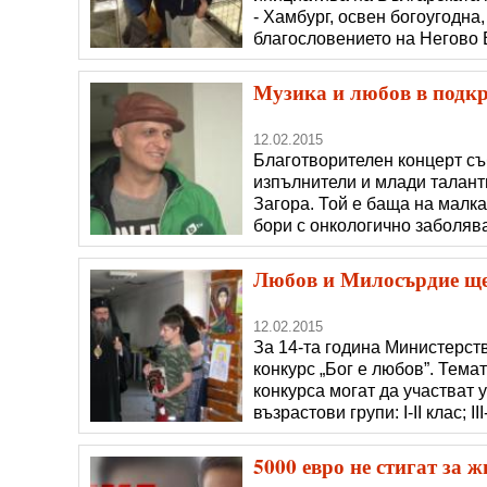
- Хамбург, освен богоугодна
благословението на Негово
митрополит Антоний БПЦО "С
електроуреди, домакински п
Музика и любов в подкр
12.02.2015
Благотворителен концерт съ
изпълнители и млади таланти
Загора. Той е баща на малка
бори с онкологично заболява
да побере желаещите да дад
хартиени жерава, изработени
Любов и Милосърдие ще 
12.02.2015
За 14-та година Министерст
конкурс „Бог е любов”. Тема
конкурса могат да участват у
възрастови групи: І-ІІ клас; ІІІ
Конкурсните творби и произ
(разказ или есе); • поезия; •
5000 евро не стигат за