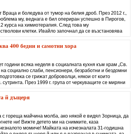
т Враца и боледува от тумор на белия дроб. През 2012 г.,
роблема му, веднага е бил опериран успешно в Пирогов,
12 курса на химиотерапия. След това му
стволови клетки. Ивайло започнал да се възстановява
 16 януари тази година, когато след профилактичен
див на тумора. Родителите на И�
ва 400 бедни и самотни хора
т години всяка неделя в социалната кухня към храм „Св.
д на социално слаби, пенсионери, безработни и бездомни
подготовка се грижат доброволци, някои от които
. сутринта. През 1999 г. група от черкуващите се миряни
св. Литургия освен да ходят на кафе, могат да правят
сиастите започв�
та й дъщеря
 с гореща майчина молба, ако някой е видял Зорница, да
гнете ни! Вижте детето ми на снимките, каза
чезналото момиче! Майката на изчезналата 31-годишна
йто е видял дъщеря й или я е разпознал в снимката, да