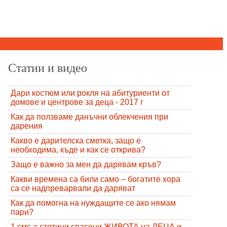
Статии и видео
Дари костюм или рокля на абитуриенти от
домове и центрове за деца - 2017 г
Как да ползваме данъчни облекчения при
дарения
Какво е дарителска сметка, защо е
необходима, къде и как се открива?
Защо е важно за мен да дарявам кръв?
Какви времена са били само – богатите хора
са се надпреварвали да даряват
Как да помогна на нуждащите се ако нямам
пари?
1 смс = стотици спасени ЖИВОТА на ДЕЦА и