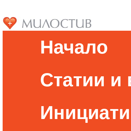
Начало
Статии и
Инициати