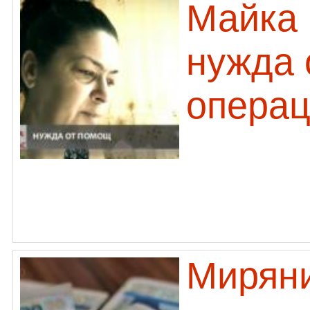
Майка 
нужда 
опера
Миряни