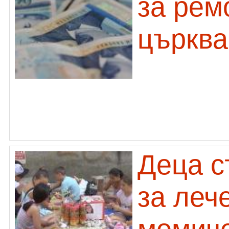
за рем
църква
Деца с
за леч