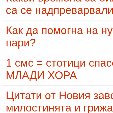
са се надпреварвали
Как да помогна на н
пари?
1 смс = стотици сп
МЛАДИ ХОРА
Цитати от Новия заве
милостинята и грижа