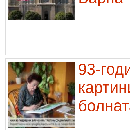
93-год
картин
болнат