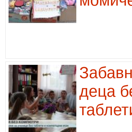
момиче
Забавн
деца б
таблет