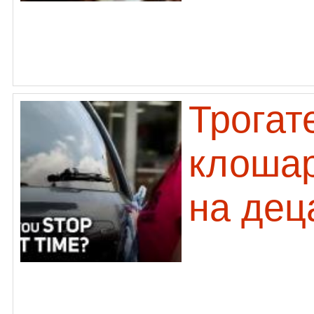
Трогат
клошар
на дец