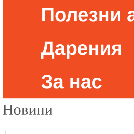
Полезни 
Дарения
За нас
Новини