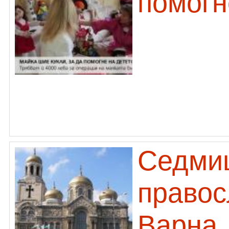
помогн
Седми
правос
Варна