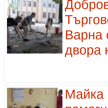
Добров
Търгов
Варна 
двора 
Майка 