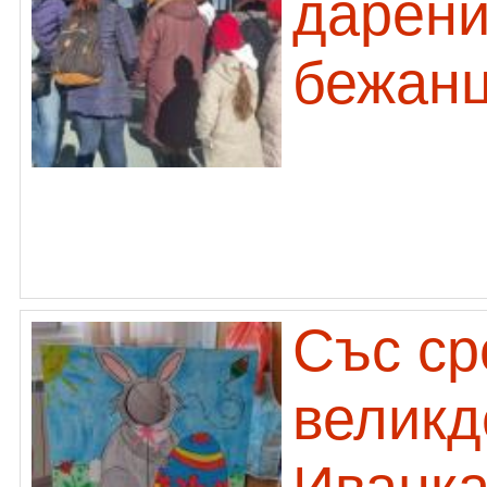
дарени
бежанц
Със ср
великд