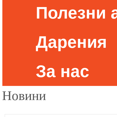
Полезни 
Дарения
За нас
Новини