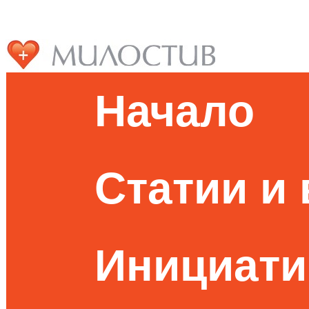
Начало
Статии и
Инициати