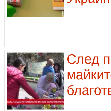
След 
майкит
благот