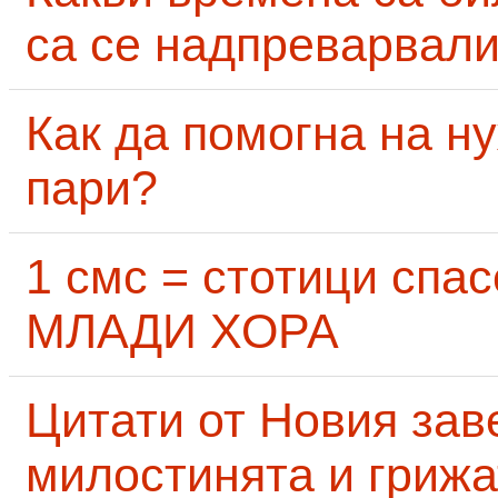
са се надпреварвали
Как да помогна на н
пари?
1 смс = стотици сп
МЛАДИ ХОРА
Цитати от Новия заве
милостинята и грижа