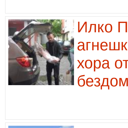
Илко П
агнешк
хора о
бездо