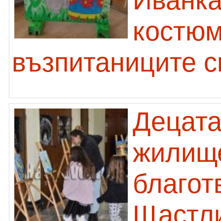
Иванка
костюм
възпитаниците с
Децата
жилищ
благот
Щастли