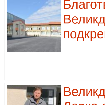
Благот
Великд
подкре
Великд