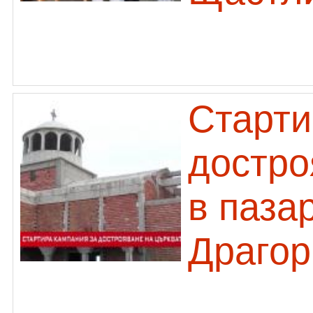
Старти
достро
в паза
Драгор