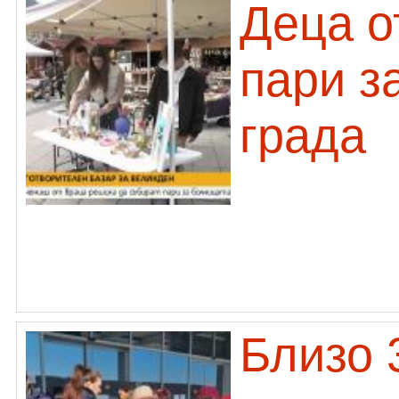
Деца о
пари з
града
Близо 