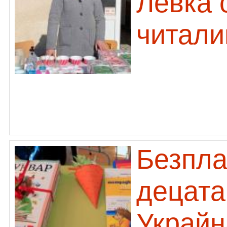
Левка 
читал
Безпла
децата
Украйн