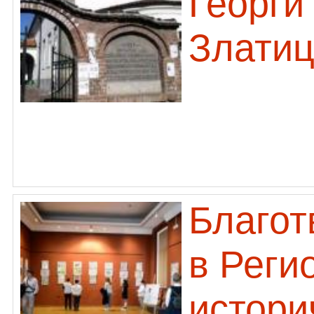
Георги
Злати
Благот
в Реги
истори