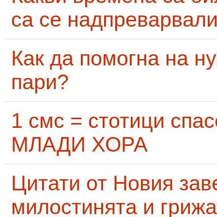
са се надпреварвали
Как да помогна на н
пари?
1 смс = стотици сп
МЛАДИ ХОРА
Цитати от Новия заве
милостинята и грижа