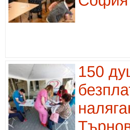
София
150 ду
безпла
наляга
Търно