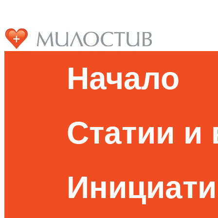
Начало
Статии и
Инициати