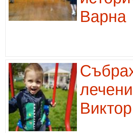
Варна
Събрах
лечени
Виктор