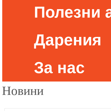
Полезни 
Дарения
За нас
Новини