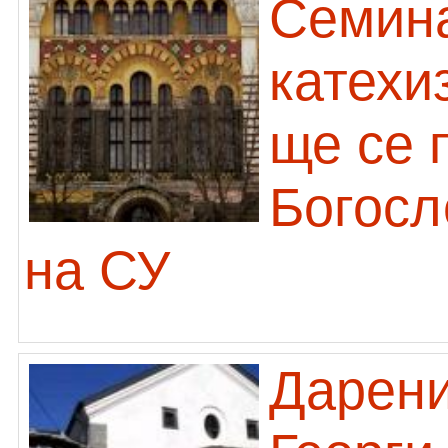
Семина
катехи
ще се 
Богосл
на СУ
Дарени