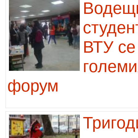
Водещи
студен
ВТУ се
големи
форум
Тригод