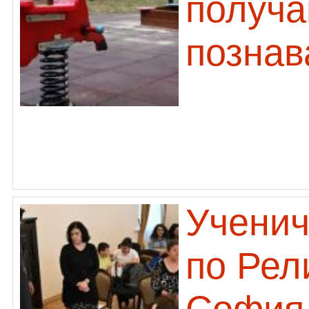
получа
познав
Ученич
по Рел