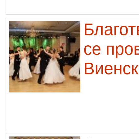
Благот
се про
Виенск