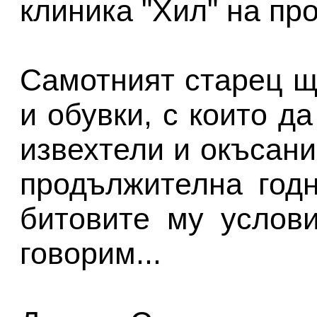
клиника "Хил" на про
Самотният старец щ
и обувки, с които д
извехтели и окъсани
продължителна год
битовите му услов
говорим...