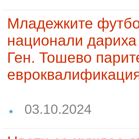
Младежките футб
национали дариха 
Ген. Тошево парит
евроквалификаци
03.10.2024