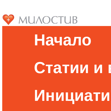
Начало
Статии и
Инициати