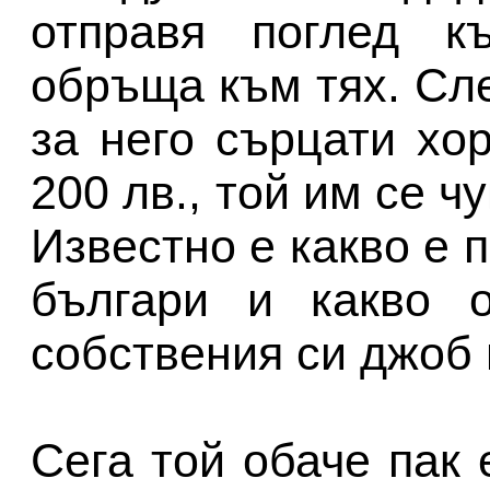
отправя поглед к
обръща към тях. Сл
за него сърцати хо
200 лв., той им се ч
Известно е какво е 
българи и какво 
собствения си джоб 
Сега той обаче пак 