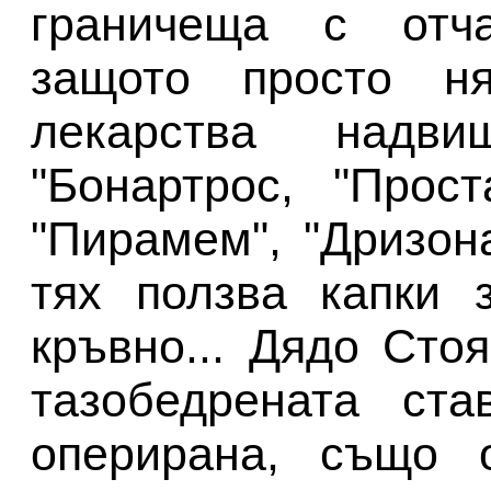
граничеща с отча
защото просто н
лекарства надви
"Бонартрос, "Прост
"Пирамем", "Дризон
тях ползва капки 
кръвно... Дядо Сто
тазобедрената ст
оперирана, също 