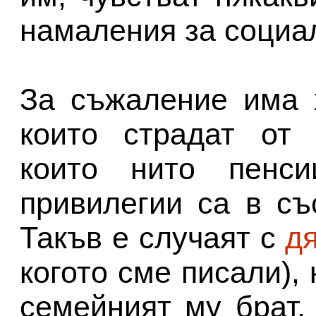
намаления за социал
За съжаление има 
които страдат от 
които нито пенси
привилегии са в съ
Такъв е случаят с
д
когото сме писали),
семейният му брат,