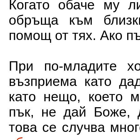
Когато обаче му л
обръща към близк
помощ от тях. Ако пъ
При по-младите хо
възприема като да
като нещо, което 
пък, не дай Боже, 
това се случва мно