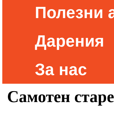
Полезни 
Дарения
За нас
Самотен старе