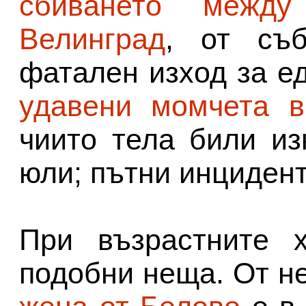
сбиването межд
Велинград
, от съ
фатален изход за е
удавени момчета в
чиито тела били из
юли; пътни инцидент
При възрастните 
подобни неща. От н