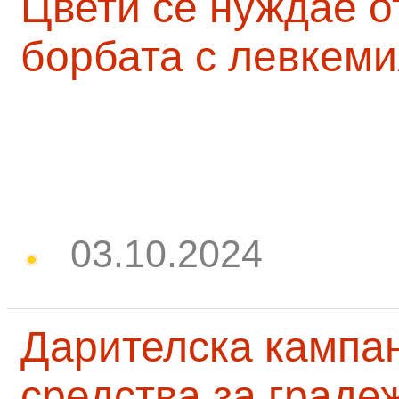
Цвети се нуждае о
борбата с левкеми
03.10.2024
Дарителска кампа
средства за граде