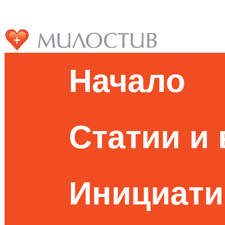
Начало
Статии и
Инициати