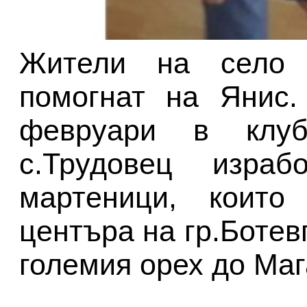
Жители на село 
помогнат на Янис.
февруари в клу
с.Трудовец израбо
мартеници, коит
центъра на гр.Ботевг
големия орех до Маг