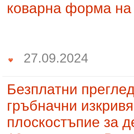
коварна форма на
27.09.2024
Безплатни преглед
гръбначни изкривя
плоскостъпие за д