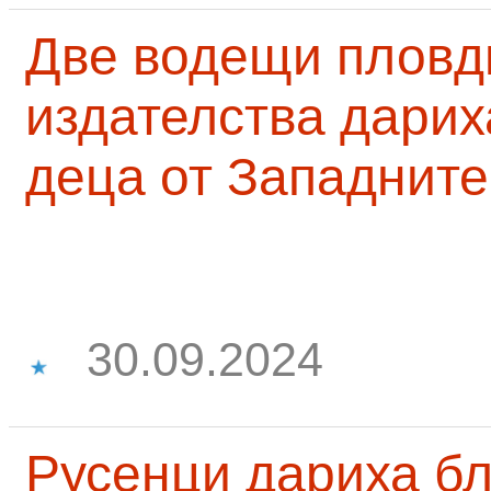
Две водещи пловд
издателства дарих
деца от Западните
30.09.2024
Русенци дариха бл