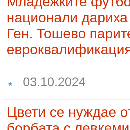
Младежките футб
национали дариха 
Ген. Тошево парит
евроквалификаци
03.10.2024
Цвети се нуждае о
борбата с левкеми