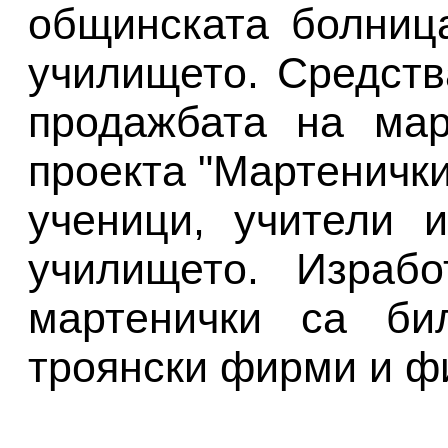
общинската болниц
училището. Средств
продажбата на мар
проекта "Мартенички
ученици, учители 
училището. Израбо
мартенички са би
троянски фирми и ф