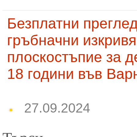
Безплатни преглед
гръбначни изкривя
плоскостъпие за д
18 години във Вар
27.09.2024
Търси