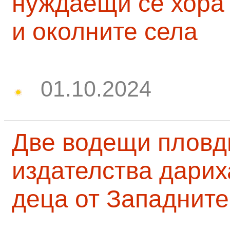
нуждаещи се хора
и околните села
01.10.2024
Две водещи пловд
издателства дарих
деца от Западните