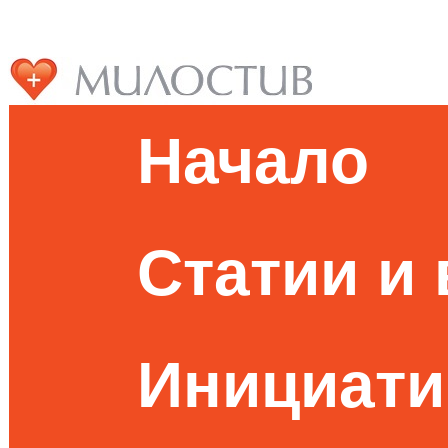
Начало
Статии и
Инициати