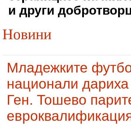
и други добротворц
Новини
Младежките футб
национали дариха 
Ген. Тошево парит
евроквалификаци