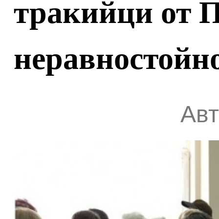
тракийци от 
неравностойн
Авт