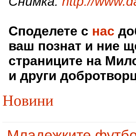
Снимка:
http://www.d
Споделете с
нас
доб
ваш познат и ние щ
страниците на Мил
и други добротворц
Новини
Младежките футб