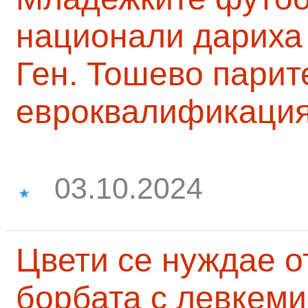
национали дариха 
Ген. Тошево парит
евроквалификаци
03.10.2024
Цвети се нуждае о
борбата с левкеми