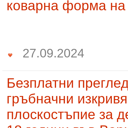
коварна форма на
27.09.2024
Безплатни преглед
гръбначни изкривя
плоскостъпие за д