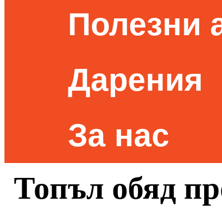
Полезни 
Дарения
За нас
Топъл обяд пр