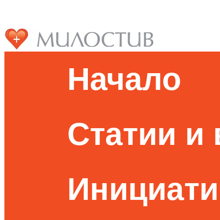
Начало
Статии и
Инициати