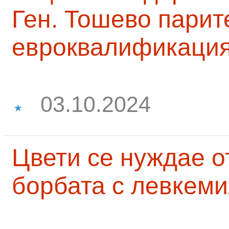
Ген. Тошево парит
евроквалификаци
03.10.2024
Цвети се нуждае о
борбата с левкеми