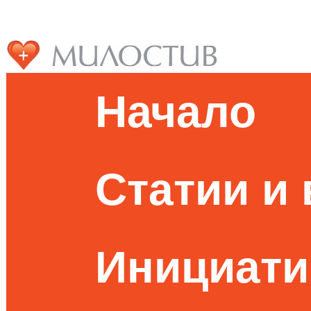
Начало
Статии и
Инициати