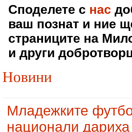
Споделете с
нас
доб
ваш познат и ние щ
страниците на Мил
и други добротворц
Новини
Младежките футб
национали дариха 