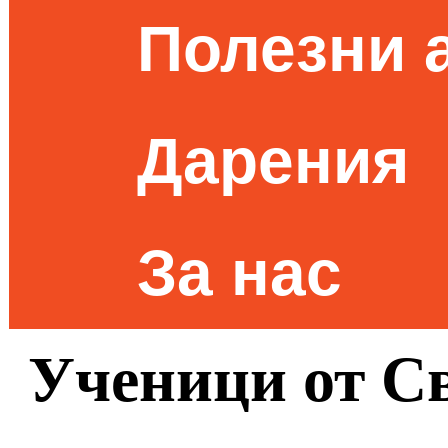
Полезни 
Дарения
За нас
Ученици от С