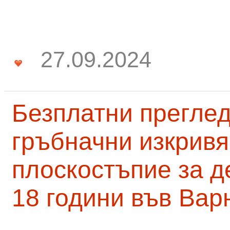
27.09.2024
Безплатни преглед
гръбначни изкривя
плоскостъпие за д
18 години във Вар