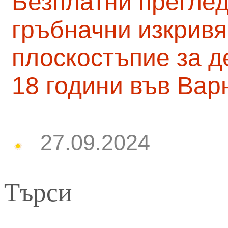
Безплатни преглед
гръбначни изкривя
плоскостъпие за д
18 години във Вар
27.09.2024
Търси