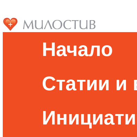
Начало
Статии и
Инициати