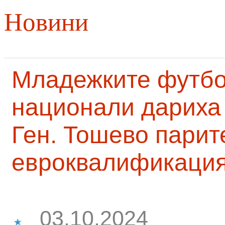
Новини
Младежките футб
национали дариха 
Ген. Тошево парит
евроквалификаци
03.10.2024