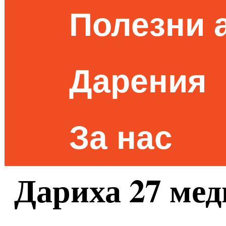
Полезни 
Дарения
За нас
Дариха 27 ме