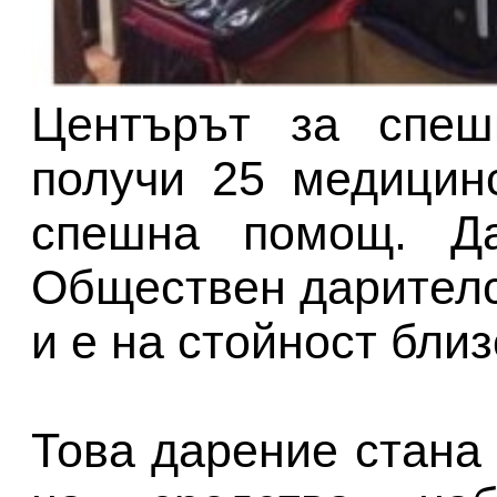
Центърът за спеш
получи 25 медицин
спешна помощ. Д
Обществен дарителс
и е на стойност близ
Това дарение стана