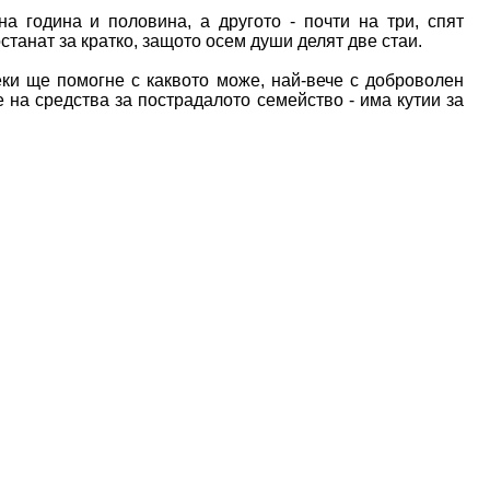
а година и половина, а другото - почти на три, спят
станат за кратко, защото осем души делят две стаи.
еки ще помогне с каквото може, най-вече с доброволен
 на средства за пострадалото семейство - има кутии за