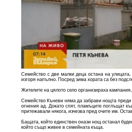
Семейство с две малки деца остана на улицата,
изгоря напълно. Посред зима хората са без подсл
Жителите на цялото село организираха кампания,
Семейство Къневи няма да забрави нощта преди Н
огнения ад. Докато спят, пламъците поглъщат къ
притежавали някога, изчезва пред очите им. Остав
Бащата, който единствен онази нощ останал буден
който също живее в семейната къща.