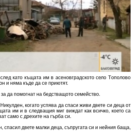
 след като къщата им в асеновградското село Tополово
он и няма къде да се приютят.
 за да помогнат на бедстващото семейство.
икулден, когато успява да спаси живи двете си деца от
щата им и в следващия миг виждат как всичко, което са
ат само с дрехите на гърба си.
, спасил двете малки деца, съпругата си и нейния баща,