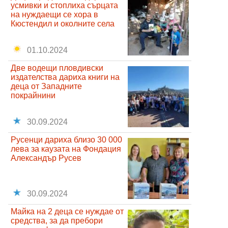
усмивки и стоплиха сърцата
на нуждаещи се хора в
Кюстендил и околните села
01.10.2024
Две водещи пловдивски
издателства дариха книги на
деца от Западните
покрайнини
30.09.2024
Русенци дариха близо 30 000
лева за каузата на Фондация
Александър Русев
30.09.2024
Майка на 2 деца се нуждае от
средства, за да пребори