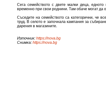
Сега семейството с двете малки деца, едното н
временно при свои роднини. Там обаче могат да о
Съседите на семейството са категорични, че вс
труд. В селото е започнала кампания за събиране
дарения в магазините.
Източник:
https://nova.bg
Снимка:
https://nova.bg