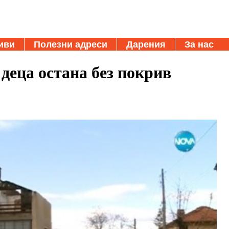
иви
Полезни адреси
Дарения
За нас
деца остана без покрив