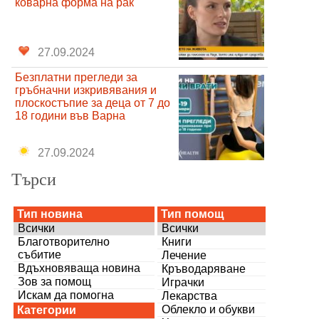
коварна форма на рак
27.09.2024
Безплатни прегледи за
гръбначни изкривявания и
плоскостъпие за деца от 7 до
18 години във Варна
27.09.2024
Търси
Тип новина
Тип помощ
Всички
Всички
Благотворително
Книги
събитие
Лечение
Вдъхновяваща новина
Кръводаряване
Зов за помощ
Играчки
Искам да помогна
Лекарства
Облекло и обукви
Категории