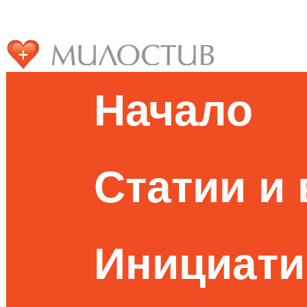
Начало
Статии и
Инициати