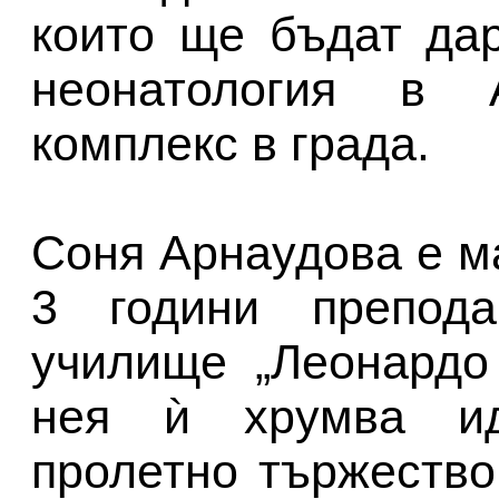
които ще бъдат да
неонатология в Ак
комплекс в града.
Соня Арнаудова е м
3 години препода
училище „Леонардо
нея ѝ хрумва ид
пролетно тържество