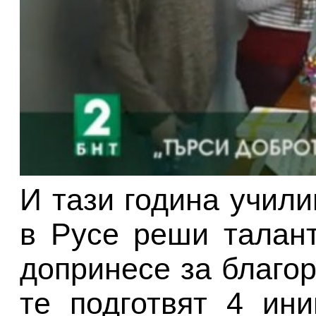
И тази година учил
в Русе реши талан
допринесе за благор
те подготвят 4 ини