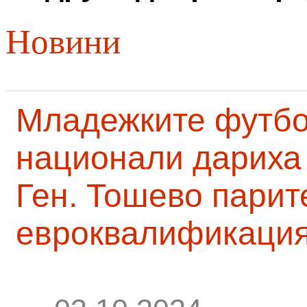
Новини
Младежките футб
национали дариха 
Ген. Тошево парит
евроквалификаци