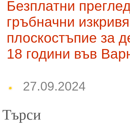
Безплатни преглед
гръбначни изкривя
плоскостъпие за д
18 години във Вар
27.09.2024
Търси