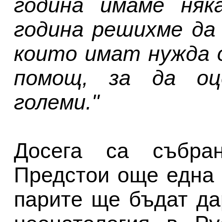
година имаме няка
година решихме да
които имат нужда 
помощ, за да о
големи."
Досега са събра
Предстои още една 
парите ще бъдат да