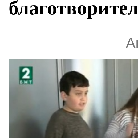
благотворите
А