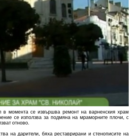
л в момента се извършва ремонт на варненския храм
ение се използва за подмяна на мраморните плочи, с
лзват отново.
ства на дарители, бяха реставрирани и стенописите на