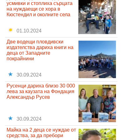
усмивки и стоплиха сърцата
на нуждаещи се хора в
Кюстендил и околните села
01.10.2024
Две водещи пловдивски
издателства дариха книги на
деца от Западните
покрайнини
30.09.2024
Русенци дариха близо 30 000
лева за каузата на Фондация
Александър Русев
30.09.2024
Майка на 2 деца се нуждае от
средства, за да пребори