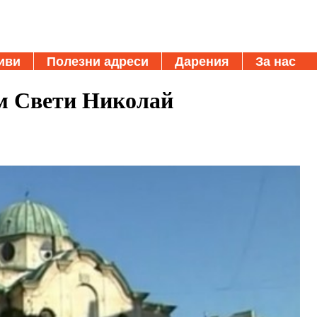
иви
Полезни адреси
Дарения
За нас
м Свети Николай