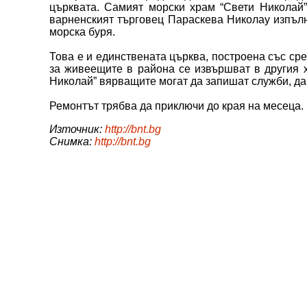
църквата. Самият морски храм “Свети Николай”
варненският търговец Параскева Николау изпълни
морска буря.
Това е и единствената църква, построена със ср
за живеещите в района се извършват в другия х
Николай” вярващите могат да запишат служби, да 
Ремонтът трябва да приключи до края на месеца.
Източник:
http://bnt.bg
Снимка:
http://bnt.bg