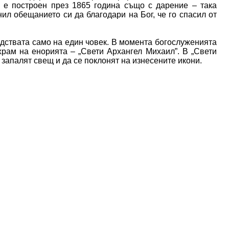
 е построен през 1865 година също с дарение – така
л обещанието си да благодари на Бог, че го спасил от
едствата само на един човек. В момента богослуженията
рам на енорията – „Свети Архангел Михаил”. В „Свети
запалят свещ и да се поклонят на изнесените икони.