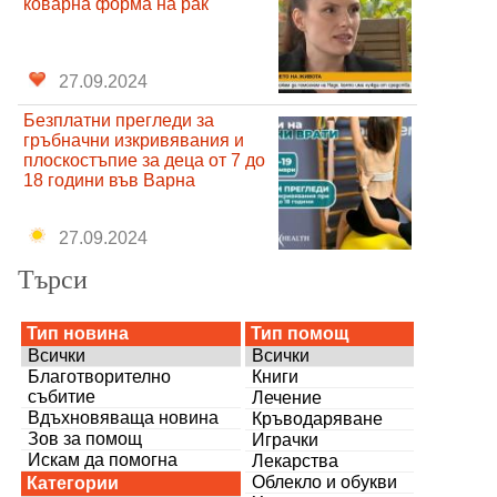
коварна форма на рак
27.09.2024
Безплатни прегледи за
гръбначни изкривявания и
плоскостъпие за деца от 7 до
18 години във Варна
27.09.2024
Търси
Тип новина
Тип помощ
Всички
Всички
Благотворително
Книги
събитие
Лечение
Вдъхновяваща новина
Кръводаряване
Зов за помощ
Играчки
Искам да помогна
Лекарства
Облекло и обукви
Категории