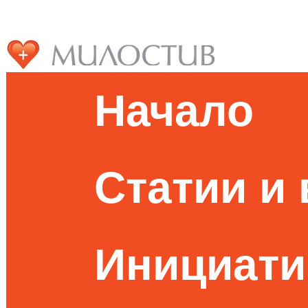
Начало
Статии и
Инициати