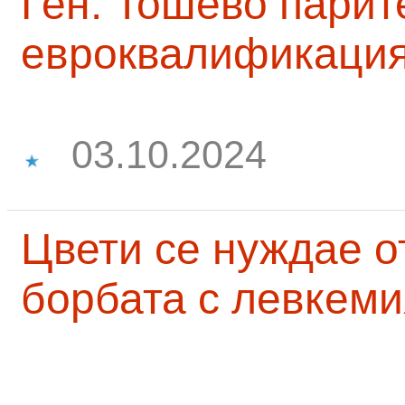
Ген. Тошево парит
евроквалификаци
03.10.2024
Цвети се нуждае о
борбата с левкеми