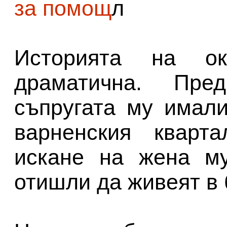
за помощ
л
Историята на ок
драматична. Пр
съпругата му имал
варненския кварта
искане на жена м
отишли да живеят в 