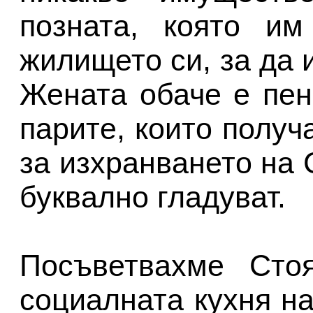
позната, която им
жилището си, за да 
Жената обаче е пен
парите, които получ
за изхранването на 
буквално гладуват.
Посъветвахме Сто
социалната кухня на