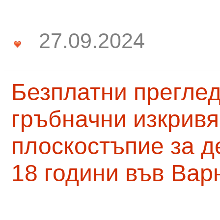
27.09.2024
Безплатни преглед
гръбначни изкривя
плоскостъпие за д
18 години във Вар