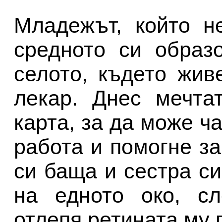
Младежът, който н
средното си образ
селото, където жив
лекар. Днес мечта
карта, за да може ч
работа и помогне з
си баща и сестра си
на едното око, сл
отлепя ретината му 