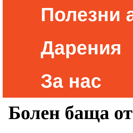
Полезни 
Дарения
За нас
Болен баща от