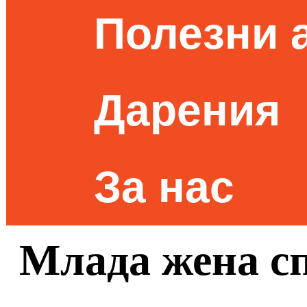
Полезни 
Дарения
За нас
Млада жена с