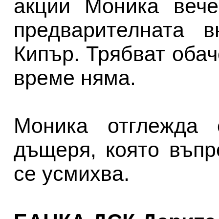
акции Моника вече
предварителната в
Кипър. Трябват обач
време няма.
Моника отглежда 
дъщеря, която въпр
се усмихва.