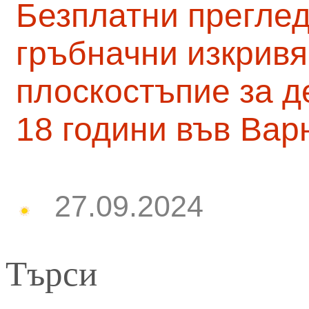
Безплатни преглед
гръбначни изкривя
плоскостъпие за д
18 години във Вар
27.09.2024
Търси