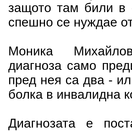
защото там били в 
спешно се нуждае о
Моника Михайло
диагноза само пред
пред нея са два - и
болка в инвалидна к
Диагнозата е пост