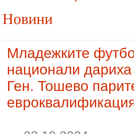
Новини
Младежките футб
национали дариха 
Ген. Тошево парит
евроквалификаци