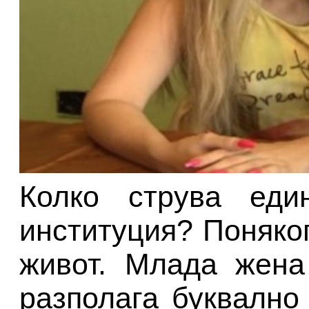
Колко струва еди
институция? Поняко
живот. Млада жена
разполага буквално