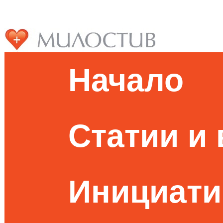
Начало
Статии и
Инициати