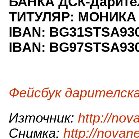
БАНКА ДСК-Дарите
ТИТУЛЯР: МОНИК
IBAN: BG31STSA930
IBAN: BG97STSA930
Фейсбук дарителска
Източник:
http://no
Снимка:
http://novan