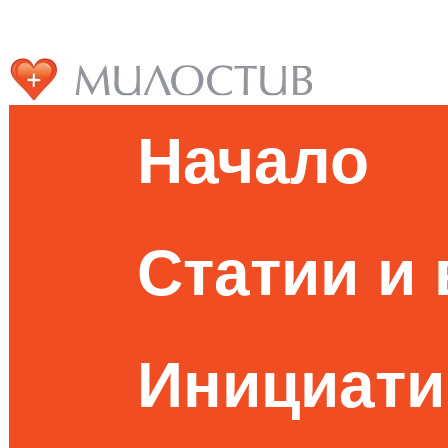
Начало
Статии и
Инициати