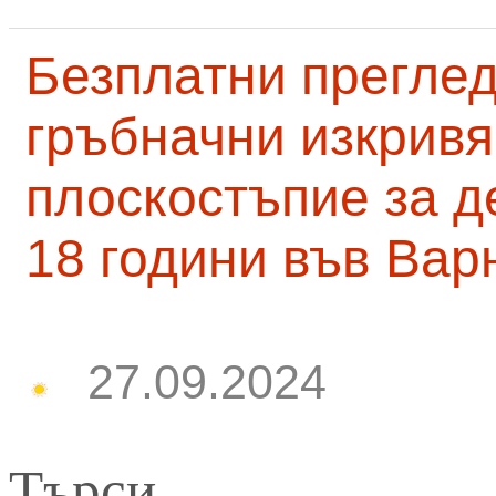
Безплатни преглед
гръбначни изкривя
плоскостъпие за д
18 години във Вар
27.09.2024
Търси