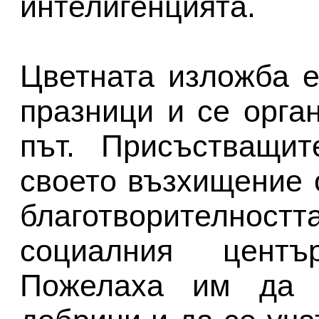
интелигенцията.
Цветната изложба е
празници и се орга
път. Присъстващит
своето възхищение 
благотворителност
социалния центъ
Пожелаха им да 