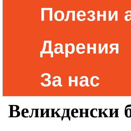
Полезни 
Дарения
За нас
Великденски б