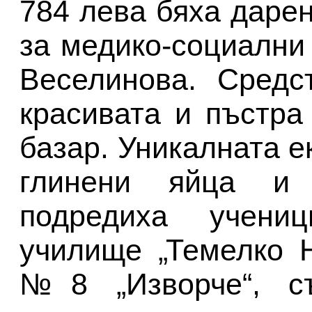
784 лева бяха даре
за медико-социални
Веселинова. Средс
красивата и пъстра
базар. Уникалната е
глинени яйца и 
подредиха учени
училище „Темелко 
№8 „Изворче“, с