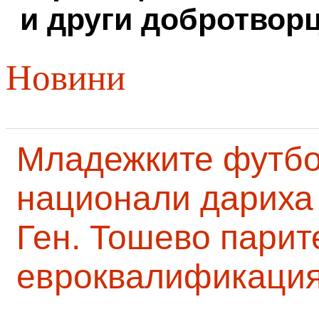
и други добротворц
Новини
Младежките футб
национали дариха 
Ген. Тошево парит
евроквалификаци