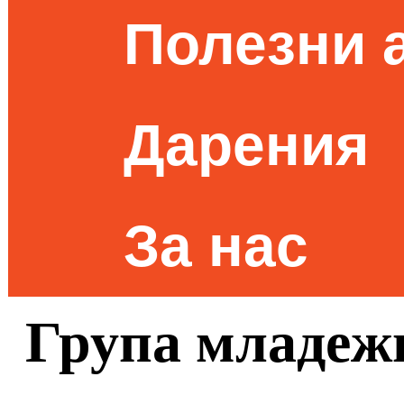
Полезни 
Дарения
За нас
Група младежи