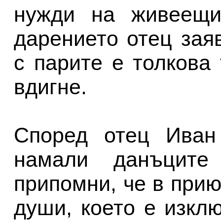
нужди на живеещит
дарението отец зая
с парите е толкова
вдигне.
Според отец Иван
намали данъците
припомни, че в прию
души, което е изкл