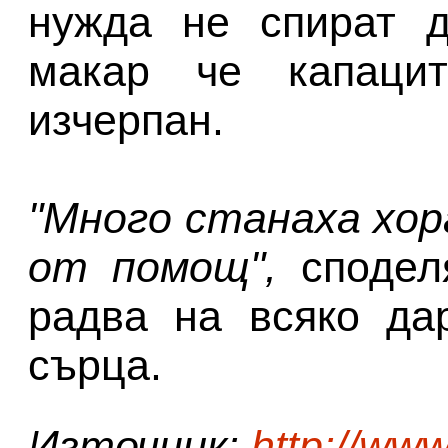
нужда не спират д
макар че капаци
изчерпан.
"Много станаха хо
от помощ",
сподел
радва на всяко да
сърца.
Източник:
http://www