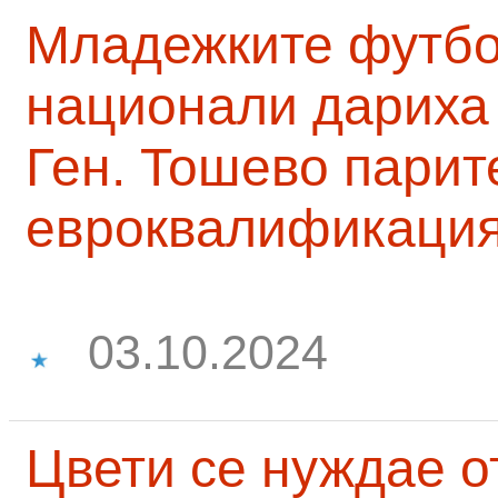
Младежките футб
национали дариха 
Ген. Тошево парит
евроквалификаци
03.10.2024
Цвети се нуждае о