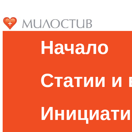
Начало
Статии и
Инициати