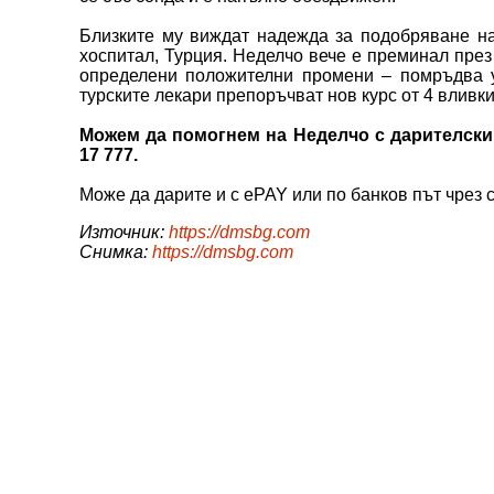
Близките му виждат надежда за подобряване на
хоспитал, Турция. Неделчо вече е преминал през
определени положителни промени – помръдва у
турските лекари препоръчват нов курс от 4 вливки
Можем да помогнем на Неделчо с дарителск
17 777.
Може да дарите и с ePAY или по банков път чрез 
Източник:
https://dmsbg.com
Снимка:
https://dmsbg.com