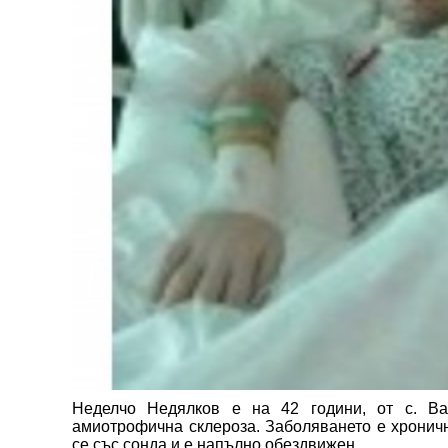
Неделчо Недялков е на 42 години, от с. Ва
амиотрофична склероза. Заболяването е хронич
се със сонда и е напълно обездвижен.