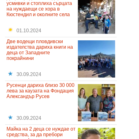
усмивки и стоплиха сърцата
на нуждаещи се хора в
Кюстендил и околните села
01.10.2024
Две водещи пловдивски
издателства дариха книги на
деца от Западните
покрайнини
30.09.2024
Русенци дариха близо 30 000
лева за каузата на Фондация
Александър Русев
30.09.2024
Майка на 2 деца се нуждае от
средства, за да пребори