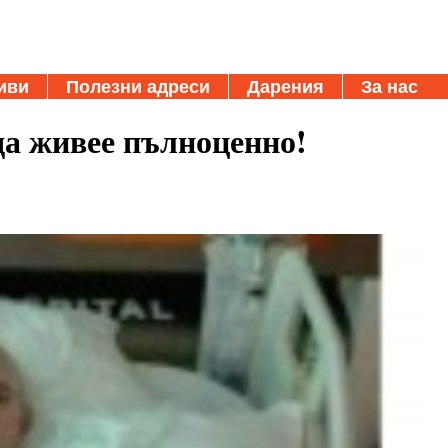
иви
Полезни адреси
Дарения
За нас
да живее пълноценно!