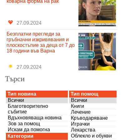
коварна форма на рак
27.09.2024
Безплатни прегледи за
гръбначни изкривявания и
плоскостъпие за деца от 7 до
18 години във Варна
27.09.2024
Търси
Тип новина
Тип помощ
Всички
Всички
Благотворително
Книги
събитие
Лечение
Вдъхновяваща новина
Кръводаряване
Зов за помощ
Играчки
Искам да помогна
Лекарства
Облекло и обукви
Категории