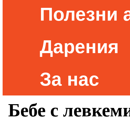
Полезни 
Дарения
За нас
Бебе с левкем