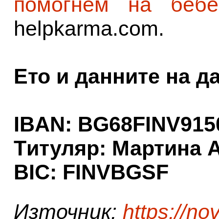
помогнем на беб
helpkarma.com.
Ето и данните на д
IBAN: BG68FINV915
Tитуляр: Мартина 
BIC: FINVBGSF
Източник:
https://no