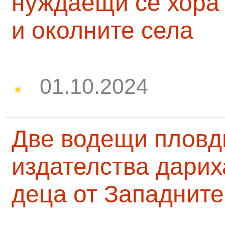
нуждаещи се хора
и околните села
01.10.2024
Две водещи пловд
издателства дарих
деца от Западните