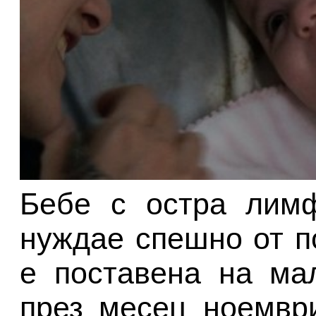
Бебе с остра лимф
нуждае спешно от п
е поставена на ма
през месец ноември