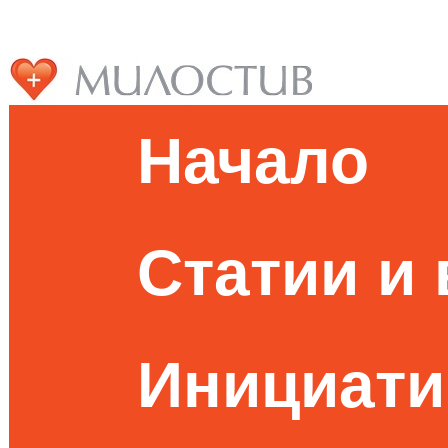
Начало
Статии и
Инициати