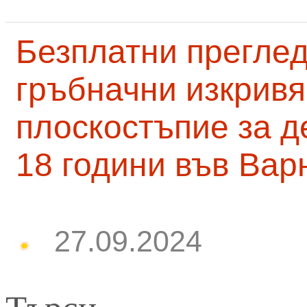
Безплатни преглед
гръбначни изкривя
плоскостъпие за д
18 години във Вар
27.09.2024
Търси