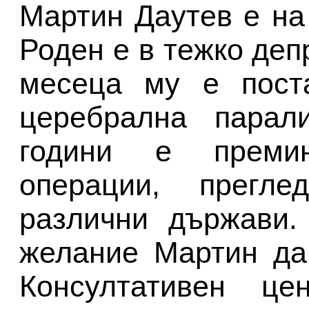
Мартин Даутев е на 
Роден е в тежко деп
месеца му е поста
церебрална парал
години е преми
операции, прегл
различни държави.
желание Мартин да
Консултативен це