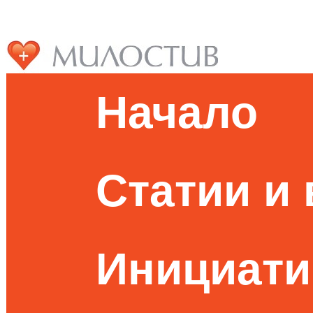
Начало
Статии и
Инициати