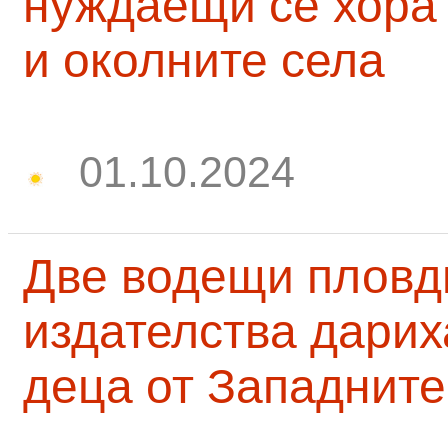
нуждаещи се хора
и околните села
01.10.2024
Две водещи пловд
издателства дарих
деца от Западните