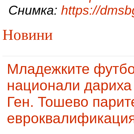
Снимка:
https://dms
Новини
Младежките футб
национали дариха 
Ген. Тошево парит
евроквалификаци