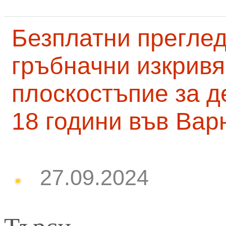
Безплатни преглед
гръбначни изкривя
плоскостъпие за д
18 години във Вар
27.09.2024
Търси