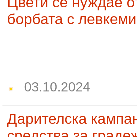
Цвети се нуждае о
борбата с левкеми
03.10.2024
Дарителска кампа
средства за граде