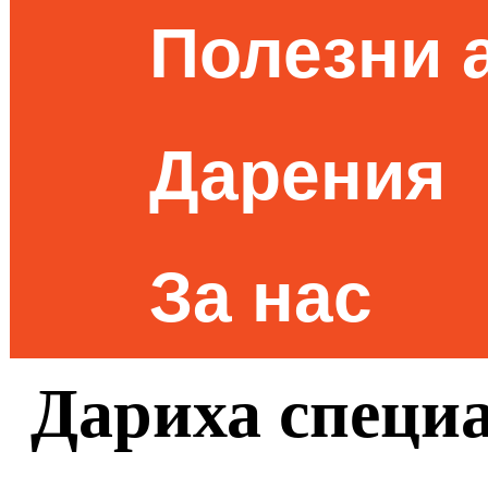
Полезни 
Дарения
За нас
Дариха специ