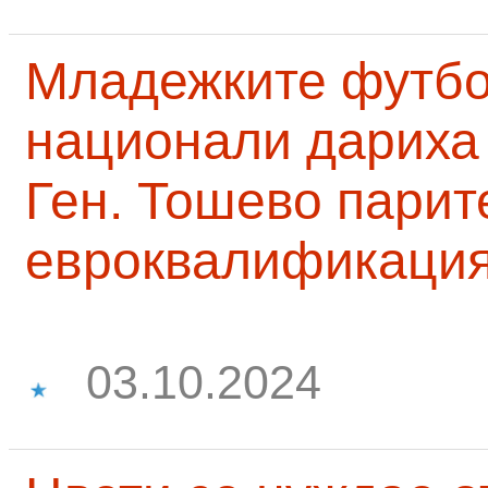
Младежките футб
национали дариха 
Ген. Тошево парит
евроквалификаци
03.10.2024