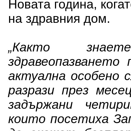
Новата година, кога
на здравния дом.
„Както знае
здравеопазването 
актуална особено с
разрази през месе
задържани четири
които посетиха За