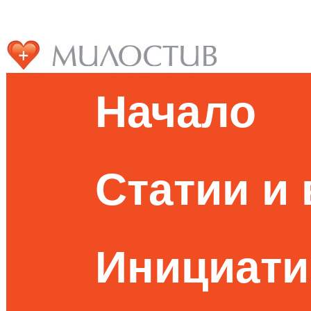
Начало
Статии и
Инициати