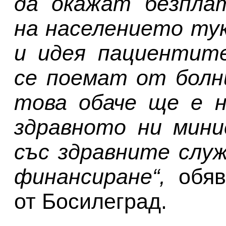
да окажат безпла
на населението тук
и идея пациентите
се поемат от болн
това обаче ще е н
здравното ни мини
със здравните служ
финансиране“,
обяв
от Босилеград.