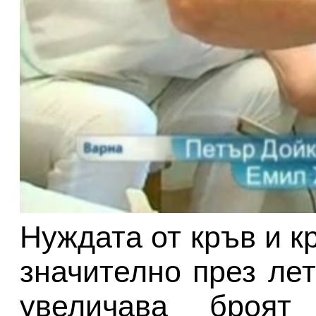
Нуждата от кръв и к
значително през ле
увеличава броят