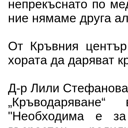
непрекъснато по ме
ние нямаме друга ал
От Кръвния център
хората да даряват к
Д-р Лили Стефанова
„Кръводаряване
"Необходима е за