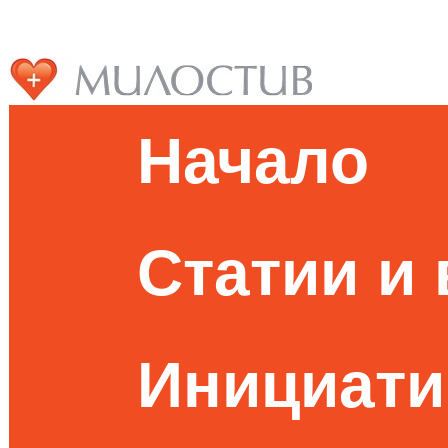
Начало
Статии и
Инициати