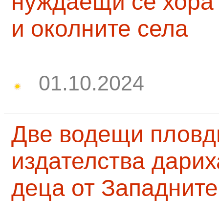
нуждаещи се хора
и околните села
01.10.2024
Две водещи пловд
издателства дарих
деца от Западните