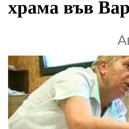
храма във Ва
А