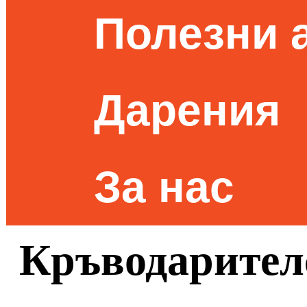
Полезни 
Дарения
За нас
Кръводарител