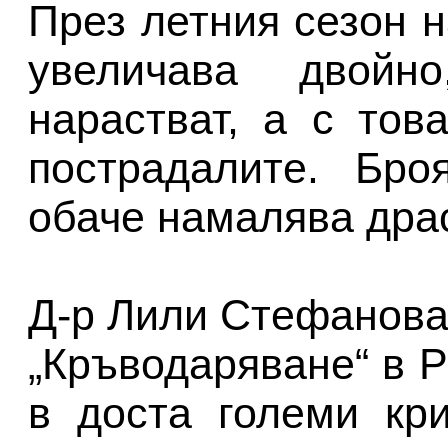
През летния сезон 
увеличава двойн
нарастват, а с тов
пострадалите. Бро
обаче намалява дра
Д-р Лили Стефанова
„Кръводаряване“ в 
в доста големи кр