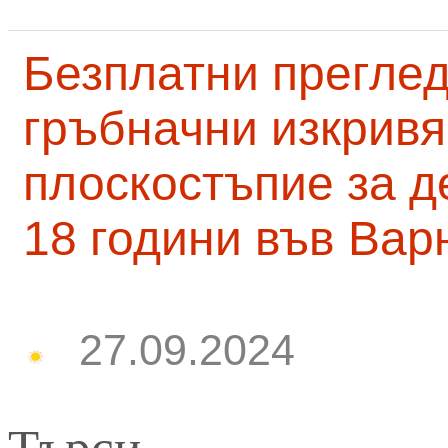
Безплатни преглед
гръбначни изкривя
плоскостъпие за д
18 години във Вар
27.09.2024
Търси