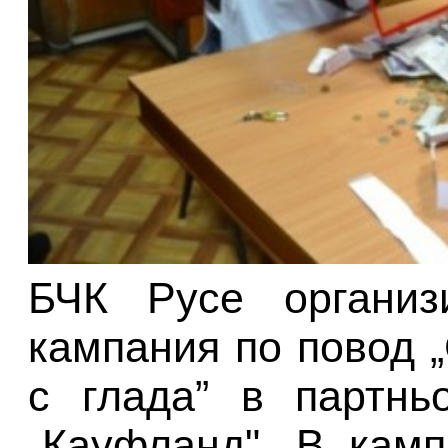
БЧК Русе организ
кампания по повод 
с глада” в партнь
„Кауфланд". В кам