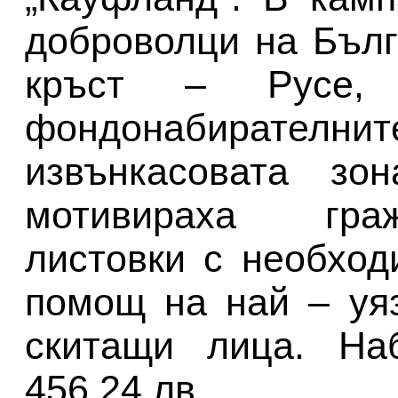
доброволци на Бъл
кръст – Русе,
фондонабират
извънкасовата зо
мотивираха граж
листовки с необход
помощ на най – уя
скитащи лица. На
456,24 лв.