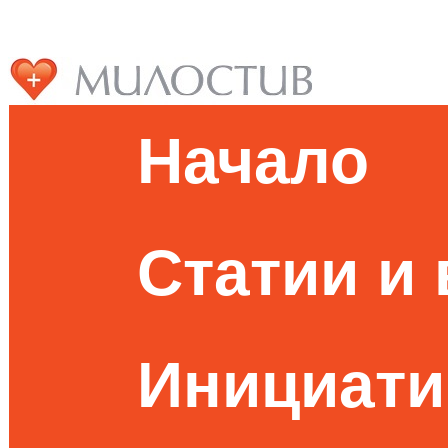
Начало
Статии и
Инициати