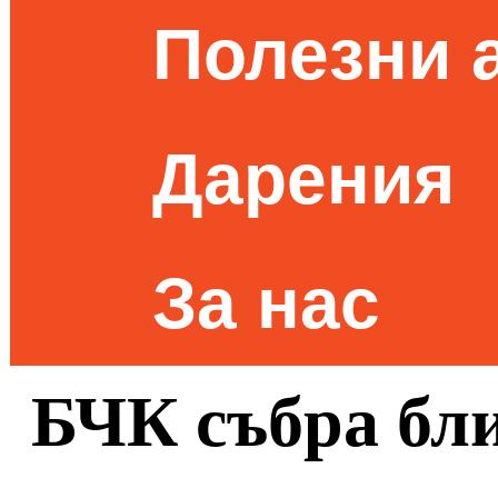
Полезни 
Дарения
За нас
БЧК събра бли