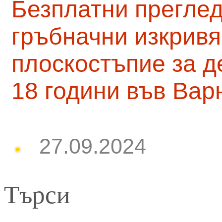
Безплатни преглед
гръбначни изкривя
плоскостъпие за д
18 години във Вар
27.09.2024
Търси