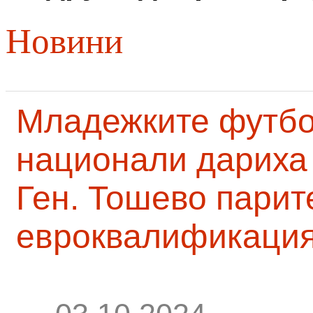
Новини
Младежките футб
национали дариха 
Ген. Тошево парит
евроквалификаци