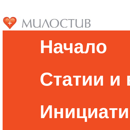
Начало
Статии и
Инициати