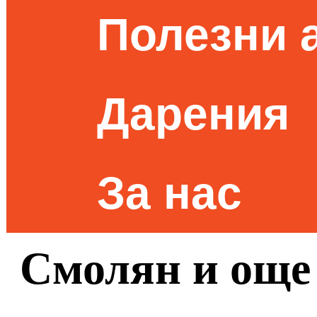
Полезни 
Дарения
За нас
Смолян и още 