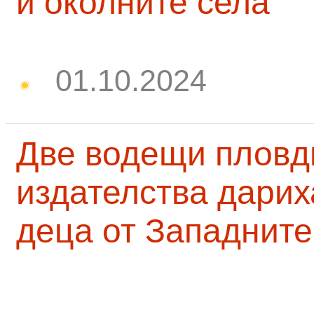
и околните села
01.10.2024
Две водещи пловд
издателства дарих
деца от Западните