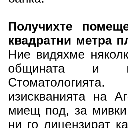
Получихте помещ
квадратни метра п
Ние видяхме някол
общината и 
Стоматологият
изискванията на А
миещ под, за мивки,
ни го лицензират к