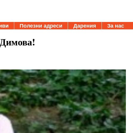
иви
Полезни адреси
Дарения
За нас
 Димова!