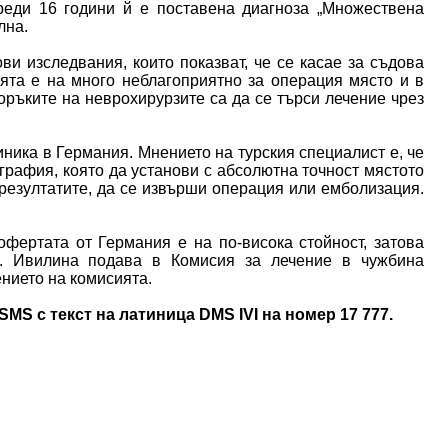
реди 16 години й е поставена диагноза „Множествена
лна.
и изследвания, които показват, че се касае за съдова
та е на много неблагоприятно за операция място и в
ръките на неврохирурзите са да се търси лечение чрез
ника в Германия. Мнението на турския специалист е, че
графия, която да установи с абсолютна точност мястото
резултатите, да се извърши операция или емболизация.
фертата от Германия е на по-висока стойност, затова
д. Ивилина подава в Комисия за лечение в чужбина
нието на комисията.
S с текст на латиница DMS IVI на номер 17 777.