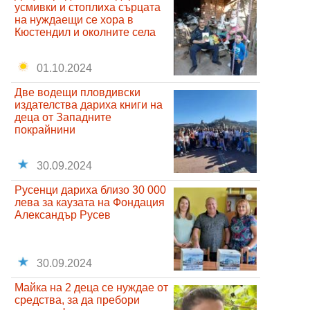
усмивки и стоплиха сърцата
на нуждаещи се хора в
Кюстендил и околните села
01.10.2024
Две водещи пловдивски
издателства дариха книги на
деца от Западните
покрайнини
30.09.2024
Русенци дариха близо 30 000
лева за каузата на Фондация
Александър Русев
30.09.2024
Майка на 2 деца се нуждае от
средства, за да пребори