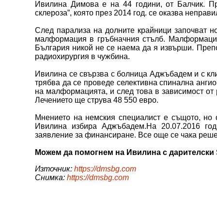
Ивилина Димова е на 44 години, от Балчик. П
склероза”, която през 2014 год. се оказва неправи
След парализа на долните крайници започват нов
малформация в гръбначния стълб. Малформация
България никой не се наема да я извърши. Препо
радиохирургия в чужбина.
Ивилина се свързва с болница Аджъбадем и с кли
трябва да се проведе селективна спинална ангио
на малформацията, и след това в зависимост от 
Лечението ще струва 48 550 евро.
Мнението на немския специалист е същото, но о
Ивилина избира Аджъбадем.На 20.07.2016 го
заявление за финансиране. Все още се чака реше
Можем да помогнем на Ивилина с дарителски SM
Източник:
https://dmsbg.com
Снимка:
https://dmsbg.com