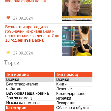
коварна форма на рак
27.09.2024
Безплатни прегледи за
гръбначни изкривявания и
плоскостъпие за деца от 7 до
18 години във Варна
27.09.2024
Търси
Тип новина
Тип помощ
Всички
Всички
Благотворително
Книги
събитие
Лечение
Вдъхновяваща новина
Кръводаряване
Зов за помощ
Играчки
Искам да помогна
Лекарства
Облекло и обукви
Категории