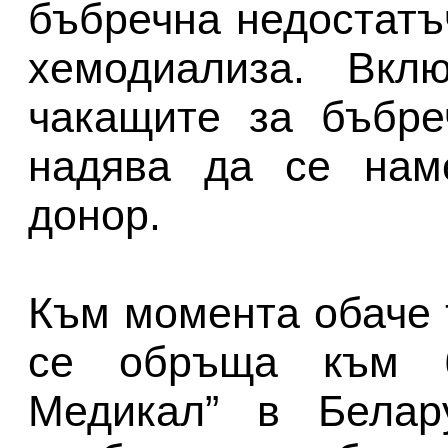
бъбречна недостатъч
хемодиализа. Вкл
чакащите за бъбре
надява да се нам
донор.
Към момента обаче 
се обръща към 
Медикал” в Белару