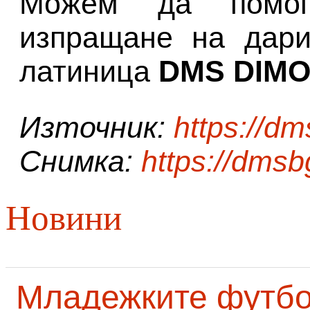
Можем да помо
изпращане на дари
латиница
DMS DIMO 
Източник:
https://d
Снимка:
https://dms
Новини
Младежките футб