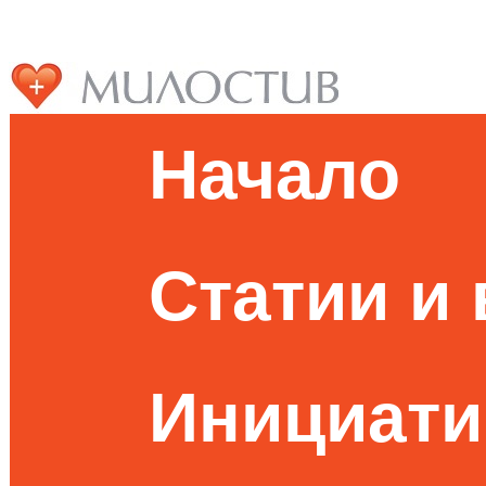
Начало
Статии и
Инициати