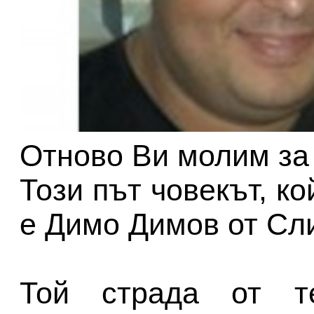
Отново Ви молим за
Този път човекът, к
е Димо Димов от Сл
Той страда от т