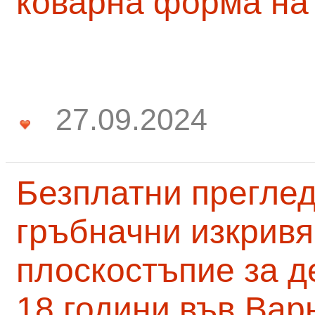
коварна форма на
27.09.2024
Безплатни преглед
гръбначни изкривя
плоскостъпие за д
18 години във Вар