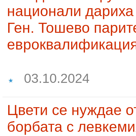
национали дариха 
Ген. Тошево парит
евроквалификаци
03.10.2024
Цвети се нуждае о
борбата с левкеми