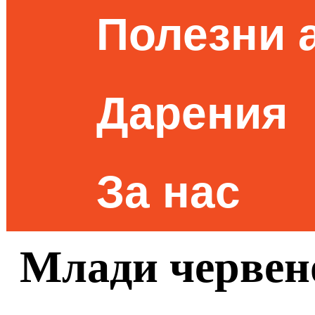
Полезни 
Дарения
За нас
Млади червен