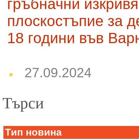
гръбначни изкривя
плоскостъпие за д
18 години във Вар
27.09.2024
Търси
Тип новина