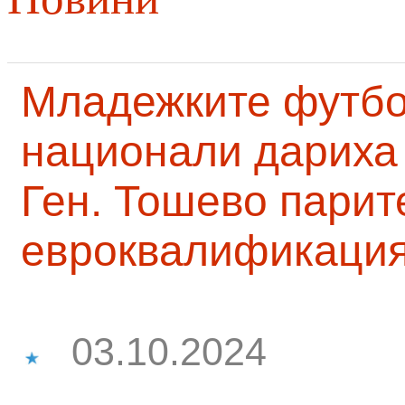
Младежките футб
национали дариха 
Ген. Тошево парит
евроквалификаци
03.10.2024