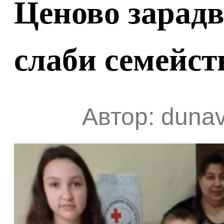
Ценово зарадв
слаби семейст
Автор: dunav