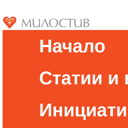
Начало
Статии и
Инициати