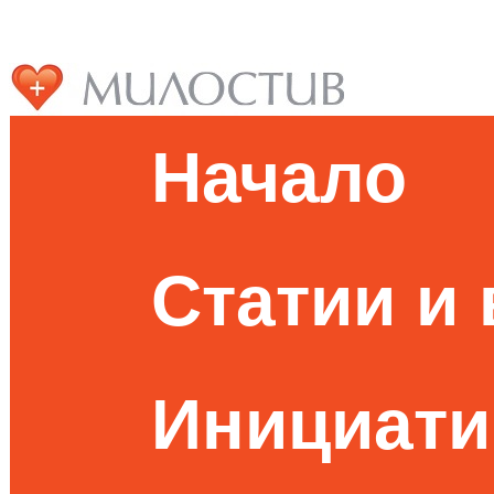
Начало
Статии и
Инициати