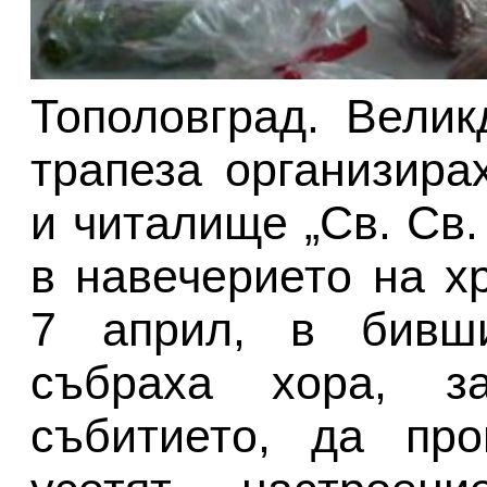
Тополовград. Велик
трапеза организир
и читалище „Св. Св.
в навечерието на х
7 април, в бивш
събраха хора, з
събитието, да про