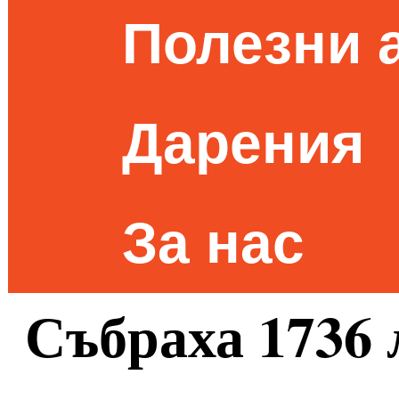
Полезни 
Дарения
За нас
Събраха 1736 