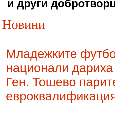
и други добротворц
Новини
Младежките футб
национали дариха 
Ген. Тошево парит
евроквалификаци