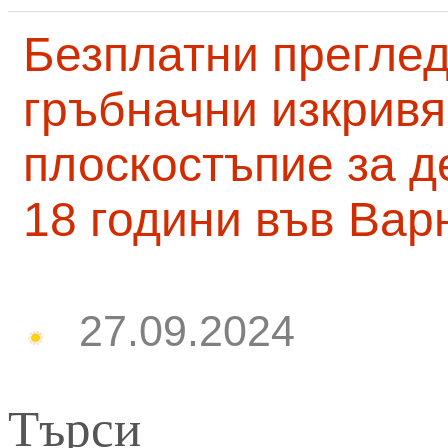
Безплатни преглед
гръбначни изкривя
плоскостъпие за д
18 години във Вар
27.09.2024
Търси