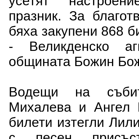
усетят настроен
празник. За благот
бяха закупени 868 б
- Великденско а
общината Божин Бо
Водещи на събит
Михалева и Ангел 
билети изтегли Лил
с песен присъс