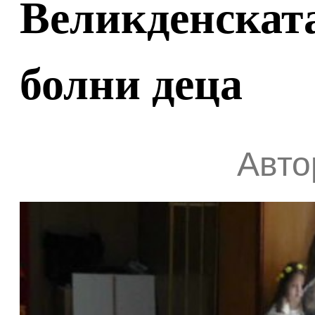
Великденската
болни деца
Авто