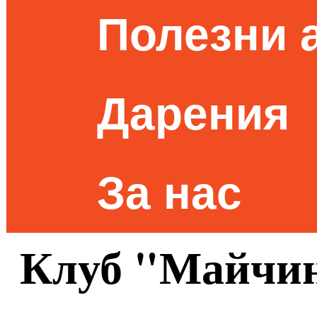
Полезни 
Дарения
За нас
Клуб "Майчин