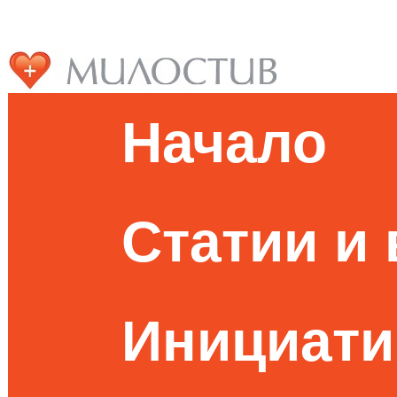
Начало
Статии и
Инициати