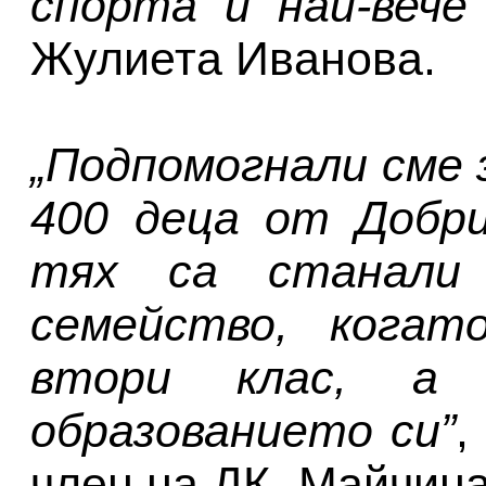
спорта и най-вече
Жулиета Иванова.
„Подпомогнали сме 
400 деца от Добри
тях са станали
семейство, когат
втори клас, а 
образованието си”
,
член на ДК „Майчина