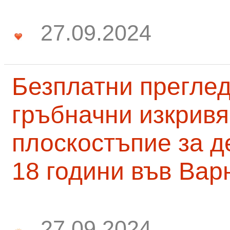
27.09.2024
Безплатни преглед
гръбначни изкривя
плоскостъпие за д
18 години във Вар
27.09.2024