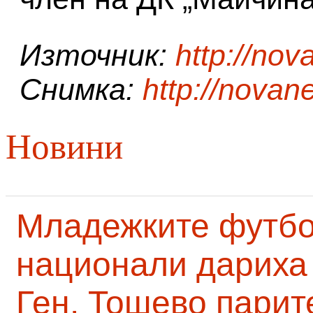
Източник:
http://no
Снимка:
http://novan
Новини
Младежките футб
национали дариха 
Ген. Тошево парит